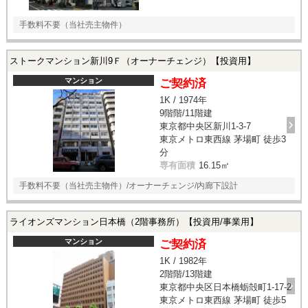
手数料不要（当社売主物件）
ストークマンション新川9Ｆ（オーナーチェンジ）【投資用】
マンション
ご契約済
1K / 1974年
9階階/11階建
東京都中央区新川1-3-7
東京メトロ東西線 茅場町 徒歩3
分
専有面積
16.15㎡
手数料不要（当社売主物件）/オーナーチェンジ/内廊下設計
ライオンズマンション日本橋（2階事務所）【投資用/事業用】
マンション
ご契約済
1K / 1982年
2階階/13階建
東京都中央区日本橋蛎殻町1-17-2
東京メトロ東西線 茅場町 徒歩5