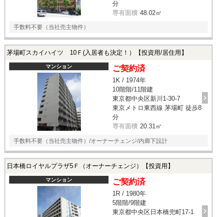
分
専有面積
48.02㎡
手数料不要（当社売主物件）
茅場町スカイハイツ 10Ｆ(入居者も決定！）【投資用/居住用】
マンション
ご契約済
1K / 1974年
10階階/11階建
東京都中央区新川1-30-7
東京メトロ東西線 茅場町 徒歩8
分
専有面積
20.31㎡
手数料不要（当社売主物件）/オーナーチェンジ/内廊下設計
日本橋ロイヤルプラザ5Ｆ（オーナーチェンジ）【投資用】
マンション
ご契約済
1R / 1980年
5階階/9階建
東京都中央区日本橋兜町17-1