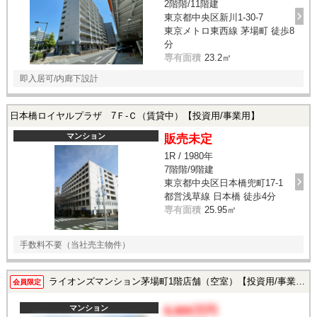
2階階/11階建
東京都中央区新川1-30-7
東京メトロ東西線 茅場町 徒歩8
分
専有面積
23.2㎡
即入居可/内廊下設計
日本橋ロイヤルプラザ 7Ｆ-Ｃ（賃貸中）【投資用/事業用】
マンション
販売未定
1R / 1980年
7階階/9階建
東京都中央区日本橋兜町17-1
都営浅草線 日本橋 徒歩4分
専有面積
25.95㎡
手数料不要（当社売主物件）
ライオンズマンション茅場町1階店舗（空室）【投資用/事業用】
会員限定
マンション
8,800万円