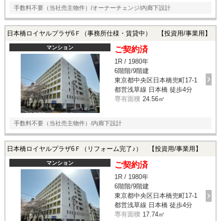
手数料不要（当社売主物件）/オーナーチェンジ/内廊下設計
日本橋ロイヤルプラザ6Ｆ（事務所仕様・賃貸中） 【投資用/事業用】
マンション
ご契約済
1R / 1980年
6階階/9階建
東京都中央区日本橋兜町17-1
都営浅草線 日本橋 徒歩4分
専有面積
24.56㎡
手数料不要（当社売主物件）/内廊下設計
日本橋ロイヤルプラザ6Ｆ（リフォーム完了♪） 【投資用/事業用】
マンション
ご契約済
1R / 1980年
6階階/9階建
東京都中央区日本橋兜町17-1
都営浅草線 日本橋 徒歩4分
専有面積
17.74㎡