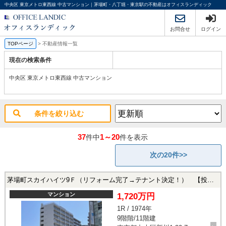
中央区 東京メトロ東西線 中古マンション｜茅場町・八丁堀・東京駅の不動産はオフィスランディック
お問合せ
ログイン
TOPページ
>
不動産情報一覧
現在の検索条件
中央区 東京メトロ東西線 中古マンション
条件を絞り込む
37
1～20
件中
件を表示
次の20件>>
茅場町スカイハイツ9Ｆ（リフォーム完了→テナント決定！） 【投資用】
マンション
1,720万円
1R / 1974年
9階階/11階建