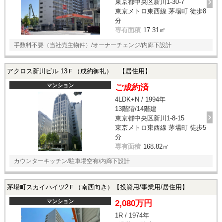
東京都中央区新川1-30-7
東京メトロ東西線 茅場町 徒歩8
分
専有面積
17.31㎡
手数料不要（当社売主物件）/オーナーチェンジ/内廊下設計
アクロス新川ビル 13Ｆ（成約御礼） 【居住用】
マンション
ご成約済
4LDK+N / 1994年
13階階/14階建
東京都中央区新川1-8-15
東京メトロ東西線 茅場町 徒歩5
分
専有面積
168.82㎡
カウンターキッチン/駐車場空有/内廊下設計
茅場町スカイハイツ2Ｆ（南西向き）【投資用/事業用/居住用】
マンション
2,080万円
1R / 1974年