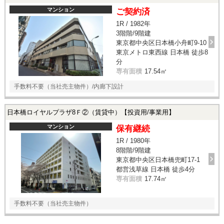
マンション
ご契約済
1R / 1982年
3階階/9階建
東京都中央区日本橋小舟町9-10
東京メトロ東西線 日本橋 徒歩8
分
専有面積
17.54㎡
手数料不要（当社売主物件）/内廊下設計
日本橋ロイヤルプラザ8Ｆ②（賃貸中）【投資用/事業用】
マンション
保有継続
1R / 1980年
8階階/9階建
東京都中央区日本橋兜町17-1
都営浅草線 日本橋 徒歩4分
専有面積
17.74㎡
手数料不要（当社売主物件）