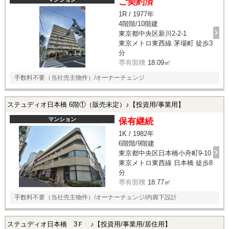
ご契約済
1R / 1977年
4階階/10階建
東京都中央区新川2-2-1
東京メトロ東西線 茅場町 徒歩3
分
専有面積
18.09㎡
手数料不要（当社売主物件）/オーナーチェンジ
ステュディオ日本橋 6階①（販売未定）♪【投資用/事業用】
マンション
保有継続
1K / 1982年
6階階/9階建
東京都中央区日本橋小舟町9-10
東京メトロ東西線 日本橋 徒歩8
分
専有面積
18.77㎡
手数料不要（当社売主物件）/オーナーチェンジ/内廊下設計
ステュディオ日本橋 3Ｆ ♪【投資用/事業用/居住用】