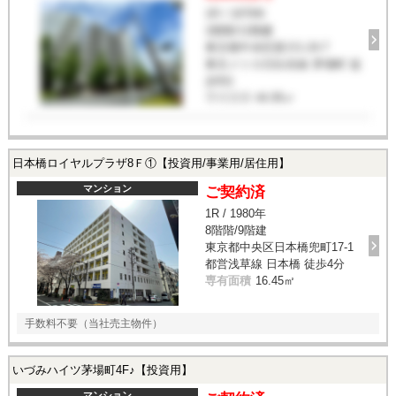
1R / 1979年
1階階/11階建
東京都中央区新川1-24-7
東京メトロ日比谷線 茅場町 徒
歩8分
専有面積
44.95㎡
日本橋ロイヤルプラザ8Ｆ①【投資用/事業用/居住用】
マンション
ご契約済
1R / 1980年
8階階/9階建
東京都中央区日本橋兜町17-1
都営浅草線 日本橋 徒歩4分
専有面積
16.45㎡
手数料不要（当社売主物件）
いづみハイツ茅場町4F♪【投資用】
マンション