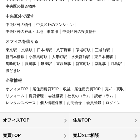
中央区の投資物件
中央区外で探す
中央区外の物件
中央区外のマンション
中央区外の戸建・土地・事業用
中央区外の投資物件
オフィスを借りる
東京駅
京橋駅
日本橋駅
八丁堀駅
茅場町駅
三越前駅
新日本橋駅
小伝馬町駅
人形町駅
水天宮前駅
東日本橋駅
馬喰町駅
浜町駅
銀座駅
東銀座駅
新富町駅
築地駅
月島駅
勝どき駅
企業情報
オフィスTOP
居住用賃貸TOP
収益・居住用売買TOP
売却・買取
リフォーム
賃貸管理
会社概要
社長のコラム
読者コラム
レンタルスペース
個人情報保護
お問合せ
会員登録
ログイン
オフィスTOP
住居TOP
売買TOP
売却のご相談