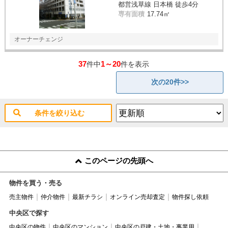
都営浅草線 日本橋 徒歩4分
専有面積
17.74㎡
オーナーチェンジ
37
1～20
件中
件を表示
次の20件>>
条件を絞り込む
このページの先頭へ
物件を買う・売る
売主物件
仲介物件
最新チラシ
オンライン売却査定
物件探し依頼
中央区で探す
中央区の物件
中央区のマンション
中央区の戸建・土地・事業用