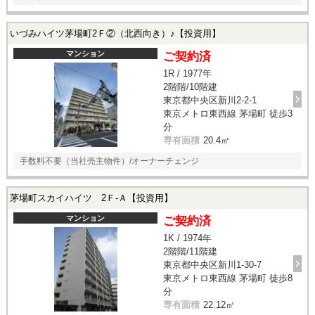
いづみハイツ茅場町2Ｆ②（北西向き）♪【投資用】
マンション
ご契約済
1R / 1977年
2階階/10階建
東京都中央区新川2-2-1
東京メトロ東西線 茅場町 徒歩3
分
専有面積
20.4㎡
手数料不要（当社売主物件）/オーナーチェンジ
茅場町スカイハイツ 2Ｆ-Ａ【投資用】
マンション
ご契約済
1K / 1974年
2階階/11階建
東京都中央区新川1-30-7
東京メトロ東西線 茅場町 徒歩8
分
専有面積
22.12㎡