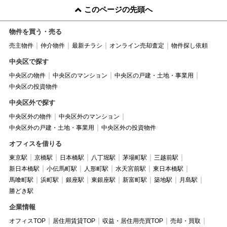
このページの先頭へ
物件を買う・売る
売主物件
仲介物件
最新チラシ
オンライン売却査定
物件探し依頼
中央区で探す
中央区の物件
中央区のマンション
中央区の戸建・土地・事業用
中央区の投資物件
中央区外で探す
中央区外の物件
中央区外のマンション
中央区外の戸建・土地・事業用
中央区外の投資物件
オフィスを借りる
東京駅
京橋駅
日本橋駅
八丁堀駅
茅場町駅
三越前駅
新日本橋駅
小伝馬町駅
人形町駅
水天宮前駅
東日本橋駅
馬喰町駅
浜町駅
銀座駅
東銀座駅
新富町駅
築地駅
月島駅
勝どき駅
企業情報
オフィスTOP
居住用賃貸TOP
収益・居住用売買TOP
売却・買取