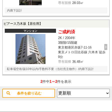
専有面積
28.03㎡
内廊下設計
ピアース乃木坂【居住用】
マンション
ご成約済
2K / 2004年
3階階/15階建
東京都港区赤坂7-11-16
東京メトロ日比谷線 六本木 徒歩
9分
専有面積
36.48㎡
駐車場空有/築10年以内/手数料不要（当社売主物件）/内廊下設計
2
1～2
件中
件を表示
条件を絞り込む