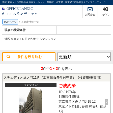
港区 東京メトロ日比谷線 中古マンション｜茅場町・八丁堀・東京駅の不動産はオフィスランディック
お問合せ
ログイン
TOPページ
>
不動産情報一覧
現在の検索条件
港区 東京メトロ日比谷線 中古マンション
条件を絞り込む
2
1～2
件中
件を表示
ステュディオ虎ノ門11Ｆ（工事請負条件付売買）【投資用/事業用】
マンション
ご成約済
1R / 1974年
11階階/11階建
東京都港区虎ノ門3-18-12
東京メトロ日比谷線 神谷町 徒歩
1分