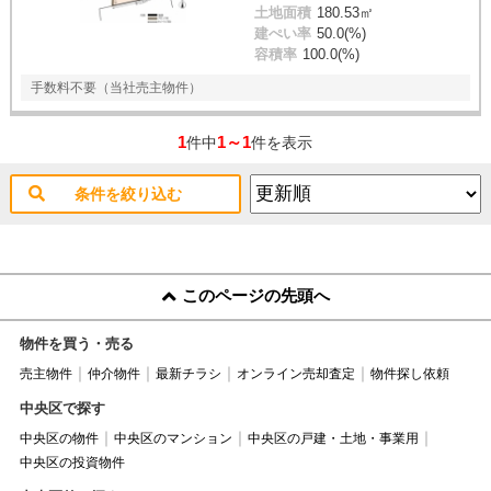
土地面積
180.53㎡
建ぺい率
50.0(%)
容積率
100.0(%)
手数料不要（当社売主物件）
1
1～1
件中
件を表示
条件を絞り込む
このページの先頭へ
物件を買う・売る
売主物件
仲介物件
最新チラシ
オンライン売却査定
物件探し依頼
中央区で探す
中央区の物件
中央区のマンション
中央区の戸建・土地・事業用
中央区の投資物件