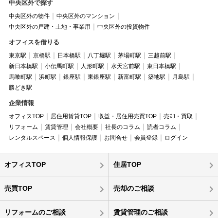
中央区外で探す
中央区外の物件
中央区外のマンション
中央区外の戸建・土地・事業用
中央区外の投資物件
オフィスを借りる
東京駅
京橋駅
日本橋駅
八丁堀駅
茅場町駅
三越前駅
新日本橋駅
小伝馬町駅
人形町駅
水天宮前駅
東日本橋駅
馬喰町駅
浜町駅
銀座駅
東銀座駅
新富町駅
築地駅
月島駅
勝どき駅
企業情報
オフィスTOP
居住用賃貸TOP
収益・居住用売買TOP
売却・買取
リフォーム
賃貸管理
会社概要
社長のコラム
読者コラム
レンタルスペース
個人情報保護
お問合せ
会員登録
ログイン
オフィスTOP
住居TOP
売買TOP
売却のご相談
リフォームのご相談
賃貸管理のご相談