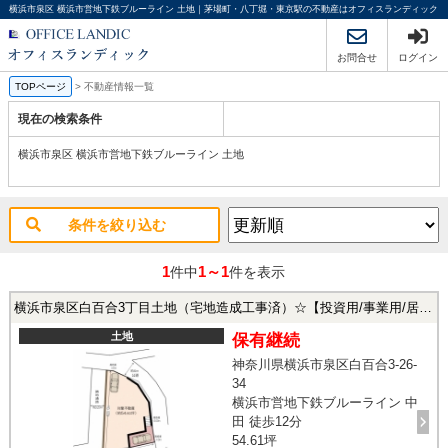
横浜市泉区 横浜市営地下鉄ブルーライン 土地｜茅場町・八丁堀・東京駅の不動産はオフィスランディック
お問合せ
ログイン
TOPページ
>
不動産情報一覧
現在の検索条件
横浜市泉区 横浜市営地下鉄ブルーライン 土地
条件を絞り込む
1
1～1
件中
件を表示
横浜市泉区白百合3丁目土地（宅地造成工事済）☆【投資用/事業用/居住用】
土地
保有継続
神奈川県横浜市泉区白百合3-26-
34
横浜市営地下鉄ブルーライン 中
田 徒歩12分
54.61坪