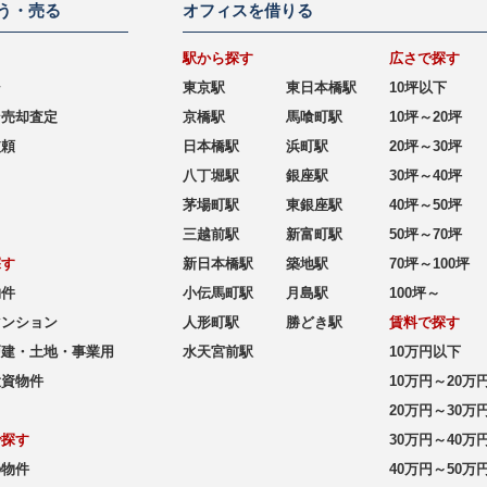
う・売る
オフィスを借りる
駅から探す
広さで探す
シ
東京駅
東日本橋駅
10坪以下
ン売却査定
京橋駅
馬喰町駅
10坪～20坪
依頼
日本橋駅
浜町駅
20坪～30坪
八丁堀駅
銀座駅
30坪～40坪
茅場町駅
東銀座駅
40坪～50坪
三越前駅
新富町駅
50坪～70坪
探す
新日本橋駅
築地駅
70坪～100坪
物件
小伝馬町駅
月島駅
100坪～
マンション
人形町駅
勝どき駅
賃料で探す
戸建・土地・事業用
水天宮前駅
10万円以下
投資物件
10万円～20万
20万円～30万
で探す
30万円～40万
の物件
40万円～50万