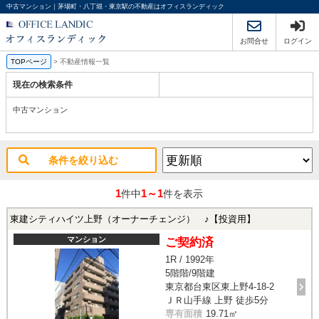
中古マンション｜茅場町・八丁堀・東京駅の不動産はオフィスランディック
お問合せ
ログイン
TOPページ
>
不動産情報一覧
現在の検索条件
中古マンション
条件を絞り込む
1
1～1
件中
件を表示
東建シティハイツ上野（オーナーチェンジ） ♪【投資用】
マンション
ご契約済
1R / 1992年
5階階/9階建
東京都台東区東上野4-18-2
ＪＲ山手線 上野 徒歩5分
専有面積
19.71㎡