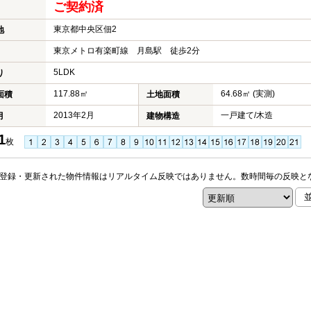
ご契約済
東京都中央区佃2
地
東京メトロ有楽町線 月島駅 徒歩2分
5LDK
り
117.88㎡
64.68㎡ (実測)
面積
土地面積
2013年2月
一戸建て/木造
月
建物構造
1
枚
登録・更新された物件情報はリアルタイム反映ではありません。数時間毎の反映と