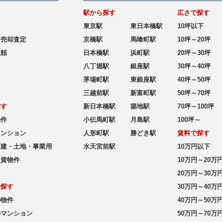
駅から探す
広さで探す
シ
東京駅
東日本橋駅
10坪以下
ン売却査定
京橋駅
馬喰町駅
10坪～20坪
依頼
日本橋駅
浜町駅
20坪～30坪
八丁堀駅
銀座駅
30坪～40坪
茅場町駅
東銀座駅
40坪～50坪
三越前駅
新富町駅
50坪～70坪
探す
新日本橋駅
築地駅
70坪～100坪
物件
小伝馬町駅
月島駅
100坪～
マンション
人形町駅
勝どき駅
賃料で探す
戸建・土地・事業用
水天宮前駅
10万円以下
投資物件
10万円～20万
20万円～30万
で探す
30万円～40万
の物件
40万円～50万
のマンション
50万円～70万