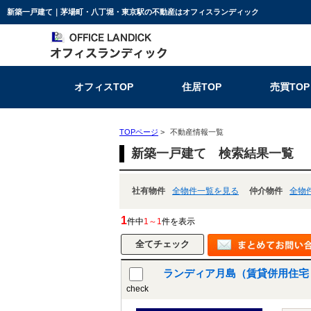
新築一戸建て｜茅場町・八丁堀・東京駅の不動産はオフィスランディック
オフィスTOP
住居TOP
売買TOP
TOPページ
>
不動産情報一覧
新築一戸建て 検索結果一覧
社有物件
全物件一覧を見る
仲介物件
全物
1
件中
1～1
件を表示
ランディア月島（賃貸併用住宅
check