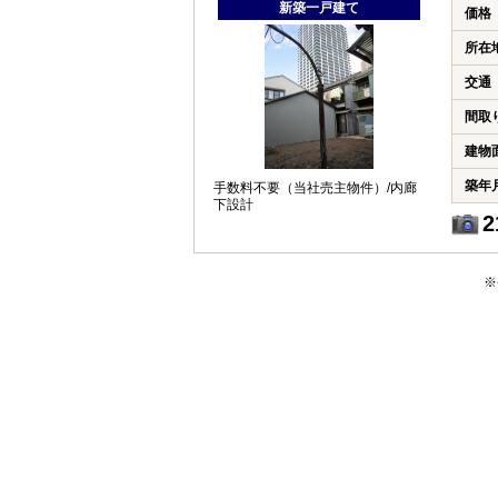
新築一戸建て
価格
所在
交通
間取
建物
築年
手数料不要（当社売主物件）/内廊
下設計
2
※