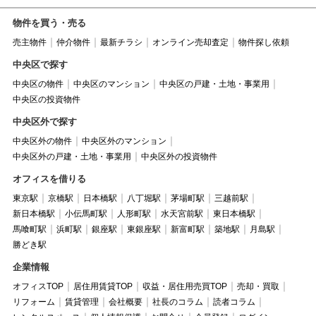
物件を買う・売る
売主物件
仲介物件
最新チラシ
オンライン売却査定
物件探し依頼
中央区で探す
中央区の物件
中央区のマンション
中央区の戸建・土地・事業用
中央区の投資物件
中央区外で探す
中央区外の物件
中央区外のマンション
中央区外の戸建・土地・事業用
中央区外の投資物件
オフィスを借りる
東京駅
京橋駅
日本橋駅
八丁堀駅
茅場町駅
三越前駅
新日本橋駅
小伝馬町駅
人形町駅
水天宮前駅
東日本橋駅
馬喰町駅
浜町駅
銀座駅
東銀座駅
新富町駅
築地駅
月島駅
勝どき駅
企業情報
オフィスTOP
居住用賃貸TOP
収益・居住用売買TOP
売却・買取
リフォーム
賃貸管理
会社概要
社長のコラム
読者コラム