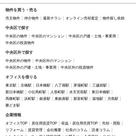
物件を買う・売る
売主物件
仲介物件
最新チラシ
オンライン売却査定
物件探し依頼
中央区で探す
中央区の物件
中央区のマンション
中央区の戸建・土地・事業用
中央区の投資物件
中央区外で探す
中央区外の物件
中央区外のマンション
中央区外の戸建・土地・事業用
中央区外の投資物件
オフィスを借りる
東京駅
京橋駅
日本橋駅
八丁堀駅
茅場町駅
三越前駅
新日本橋駅
小伝馬町駅
人形町駅
水天宮前駅
東日本橋駅
馬喰町駅
浜町駅
銀座駅
東銀座駅
新富町駅
築地駅
月島駅
勝どき駅
企業情報
オフィスTOP
居住用賃貸TOP
収益・居住用売買TOP
売却・買取
リフォーム
賃貸管理
会社概要
社長のコラム
読者コラム