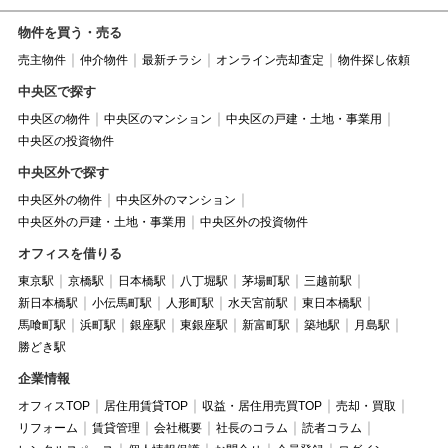
物件を買う・売る
売主物件
仲介物件
最新チラシ
オンライン売却査定
物件探し依頼
中央区で探す
中央区の物件
中央区のマンション
中央区の戸建・土地・事業用
中央区の投資物件
中央区外で探す
中央区外の物件
中央区外のマンション
中央区外の戸建・土地・事業用
中央区外の投資物件
オフィスを借りる
東京駅
京橋駅
日本橋駅
八丁堀駅
茅場町駅
三越前駅
新日本橋駅
小伝馬町駅
人形町駅
水天宮前駅
東日本橋駅
馬喰町駅
浜町駅
銀座駅
東銀座駅
新富町駅
築地駅
月島駅
勝どき駅
企業情報
オフィスTOP
居住用賃貸TOP
収益・居住用売買TOP
売却・買取
リフォーム
賃貸管理
会社概要
社長のコラム
読者コラム