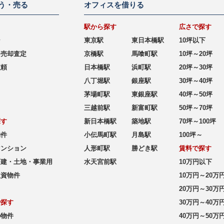
う・売る
オフィスを借りる
駅から探す
広さで探す
シ
東京駅
東日本橋駅
10坪以下
ン売却査定
京橋駅
馬喰町駅
10坪～20坪
依頼
日本橋駅
浜町駅
20坪～30坪
八丁堀駅
銀座駅
30坪～40坪
茅場町駅
東銀座駅
40坪～50坪
三越前駅
新富町駅
50坪～70坪
探す
新日本橋駅
築地駅
70坪～100坪
物件
小伝馬町駅
月島駅
100坪～
マンション
人形町駅
勝どき駅
賃料で探す
戸建・土地・事業用
水天宮前駅
10万円以下
投資物件
10万円～20万
20万円～30万
で探す
30万円～40万
の物件
40万円～50万