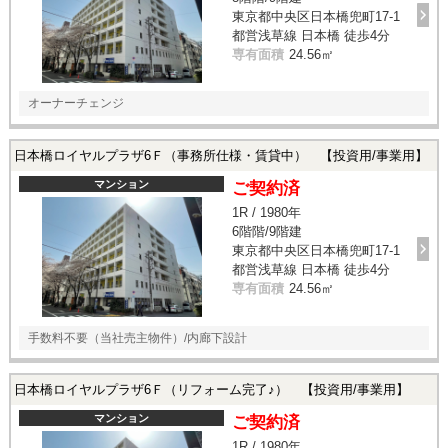
東京都中央区日本橋兜町17-1
都営浅草線 日本橋 徒歩4分
専有面積
24.56㎡
オーナーチェンジ
日本橋ロイヤルプラザ6Ｆ（事務所仕様・賃貸中） 【投資用/事業用】
マンション
ご契約済
1R / 1980年
6階階/9階建
東京都中央区日本橋兜町17-1
都営浅草線 日本橋 徒歩4分
専有面積
24.56㎡
手数料不要（当社売主物件）/内廊下設計
日本橋ロイヤルプラザ6Ｆ（リフォーム完了♪） 【投資用/事業用】
マンション
ご契約済
1R / 1980年