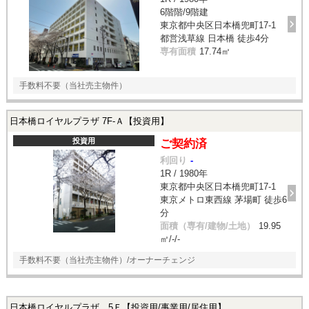
6階階/9階建
東京都中央区日本橋兜町17-1
都営浅草線 日本橋 徒歩4分
専有面積
17.74㎡
手数料不要（当社売主物件）
日本橋ロイヤルプラザ 7F-Ａ【投資用】
投資用
ご契約済
利回り
-
1R / 1980年
東京都中央区日本橋兜町17-1
東京メトロ東西線 茅場町 徒歩6
分
面積（専有/建物/土地）
19.95
㎡/-/-
手数料不要（当社売主物件）/オーナーチェンジ
日本橋ロイヤルプラザ 5Ｆ【投資用/事業用/居住用】