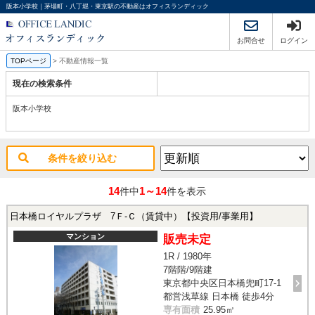
阪本小学校｜茅場町・八丁堀・東京駅の不動産はオフィスランディック
お問合せ
ログイン
TOPページ
>
不動産情報一覧
現在の検索条件
阪本小学校
条件を絞り込む
14
1～14
件中
件を表示
日本橋ロイヤルプラザ 7Ｆ-Ｃ（賃貸中）【投資用/事業用】
マンション
販売未定
1R / 1980年
7階階/9階建
東京都中央区日本橋兜町17-1
都営浅草線 日本橋 徒歩4分
専有面積
25.95㎡