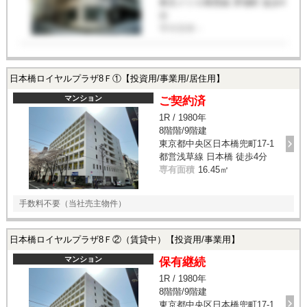
東京メトロ東西線 茅場町 徒歩4
分
専有面積
-
日本橋ロイヤルプラザ8Ｆ①【投資用/事業用/居住用】
マンション
ご契約済
1R / 1980年
8階階/9階建
東京都中央区日本橋兜町17-1
都営浅草線 日本橋 徒歩4分
専有面積
16.45㎡
手数料不要（当社売主物件）
日本橋ロイヤルプラザ8Ｆ②（賃貸中）【投資用/事業用】
マンション
保有継続
1R / 1980年
8階階/9階建
東京都中央区日本橋兜町17-1