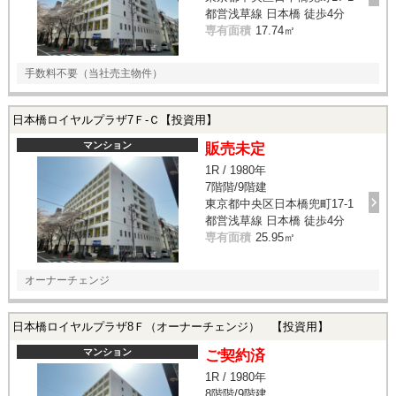
都営浅草線 日本橋 徒歩4分
専有面積
17.74㎡
手数料不要（当社売主物件）
日本橋ロイヤルプラザ7Ｆ-Ｃ【投資用】
マンション
販売未定
1R / 1980年
7階階/9階建
東京都中央区日本橋兜町17-1
都営浅草線 日本橋 徒歩4分
専有面積
25.95㎡
オーナーチェンジ
日本橋ロイヤルプラザ8Ｆ（オーナーチェンジ） 【投資用】
マンション
ご契約済
1R / 1980年
8階階/9階建