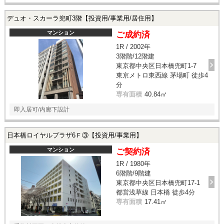
デュオ・スカーラ兜町3階【投資用/事業用/居住用】
マンション
ご成約済
1R / 2002年
3階階/12階建
東京都中央区日本橋兜町1-7
東京メトロ東西線 茅場町 徒歩4
分
専有面積
40.84㎡
即入居可/内廊下設計
日本橋ロイヤルプラザ6Ｆ③【投資用/事業用】
マンション
ご契約済
1R / 1980年
6階階/9階建
東京都中央区日本橋兜町17-1
都営浅草線 日本橋 徒歩4分
専有面積
17.41㎡