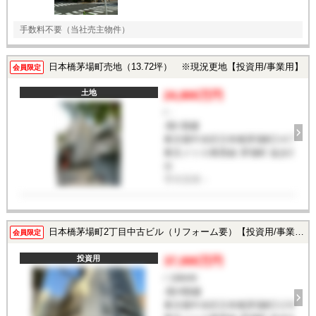
手数料不要（当社売主物件）
日本橋茅場町売地（13.72坪） ※現況更地【投資用/事業用】
会員限定
土地
24,800万円
/ -
-階/-階建
東京都中央区日本橋茅場町2-4-7
東京メトロ東西線 茅場町 徒歩2
分
専有面積
-
日本橋茅場町2丁目中古ビル（リフォーム要）【投資用/事業用/居住用】
会員限定
投資用
37,000万円
/ 1984年
-階/4階建
東京都中央区日本橋茅場町2-2-9