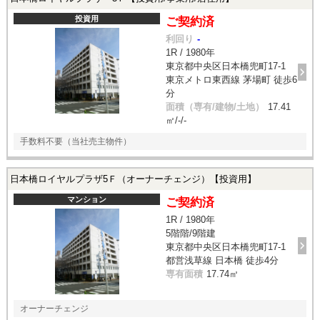
投資用
ご契約済
利回り
-
1R / 1980年
東京都中央区日本橋兜町17-1
東京メトロ東西線 茅場町 徒歩6
分
面積（専有/建物/土地）
17.41
㎡/-/-
手数料不要（当社売主物件）
日本橋ロイヤルプラザ5Ｆ（オーナーチェンジ）【投資用】
マンション
ご契約済
1R / 1980年
5階階/9階建
東京都中央区日本橋兜町17-1
都営浅草線 日本橋 徒歩4分
専有面積
17.74㎡
オーナーチェンジ