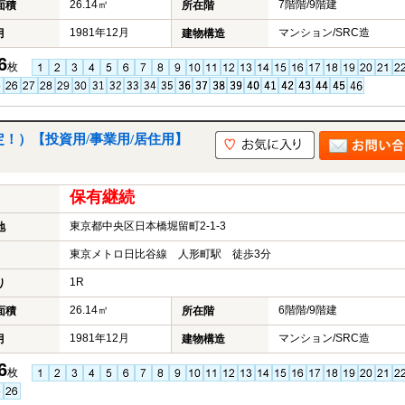
26.14㎡
7階階/9階建
面積
所在階
1981年12月
マンション/SRC造
月
建物構造
6
枚
！）【投資用/事業用/居住用】
保有継続
東京都中央区日本橋堀留町2-1-3
地
東京メトロ日比谷線 人形町駅 徒歩3分
1R
り
26.14㎡
6階階/9階建
面積
所在階
1981年12月
マンション/SRC造
月
建物構造
6
枚