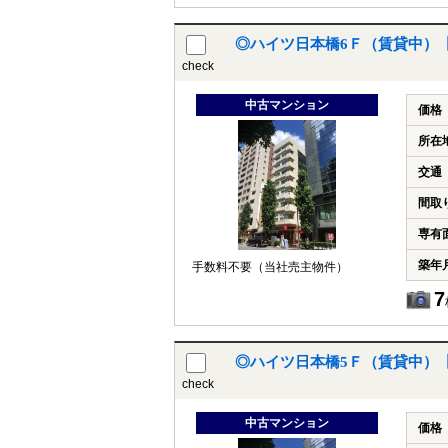
◎ハイツ日本橋6Ｆ（賃貸中）
check
中古マンション
価格
所在
交通
間取
専有
築年
手数料不要（当社売主物件）
7
◎ハイツ日本橋5Ｆ（賃貸中）
check
中古マンション
価格