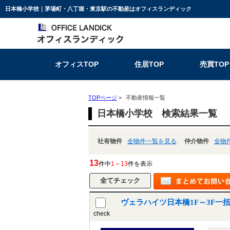
日本橋小学校｜茅場町・八丁堀・東京駅の不動産はオフィスランディック
オフィスTOP
住居TOP
売買TOP
TOPページ
>
不動産情報一覧
日本橋小学校 検索結果一覧
社有物件
全物件一覧を見る
仲介物件
全物
13
件中
1～13
件を表示
ヴェラハイツ日本橋1F～3F一
check