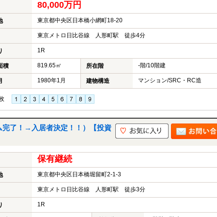
80,000万円
東京都中央区日本橋小網町18-20
地
東京メトロ日比谷線 人形町駅 徒歩4分
1R
り
819.65㎡
-階/10階建
面積
所在階
1980年1月
マンション/SRC・RC造
月
建物構造
枚
ム完了！→入居者決定！！）【投資
保有継続
東京都中央区日本橋堀留町2-1-3
地
東京メトロ日比谷線 人形町駅 徒歩3分
1R
り