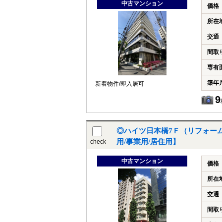
中古マンション
価格
所在
交通
間取
専有
築年
新着物件/即入居可
9
◎ハイツ日本橋7Ｆ（リフォー
用/事業用/居住用】
check
中古マンション
価格
所在
交通
間取