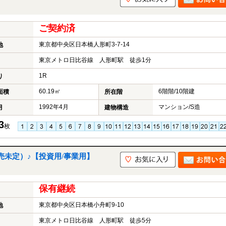
ご契約済
東京都中央区日本橋人形町3-7-14
地
東京メトロ日比谷線 人形町駅 徒歩1分
1R
り
60.19㎡
6階階/10階建
面積
所在階
1992年4月
マンション/S造
月
建物構造
3
枚
売未定）♪【投資用/事業用】
保有継続
東京都中央区日本橋小舟町9-10
地
東京メトロ日比谷線 人形町駅 徒歩5分