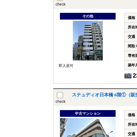
check
その他
価格
所在
交通
間取
専有
築年
即入居可
2
ステュディオ日本橋 6階①（販
check
中古マンション
価格
所在
交通