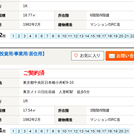
1K
り
18.77㎡
6階階/9階建
面積
所在階
1982年2月
マンション/SRC造
月
建物構造
2
枚
投資用/事業用/居住用】
ご契約済
東京都中央区日本橋小舟町9-10
地
東京メトロ日比谷線 人形町駅 徒歩5分
1R
り
17.54㎡
3階階/9階建
面積
所在階
1982年2月
マンション/SRC造
月
建物構造
1
枚