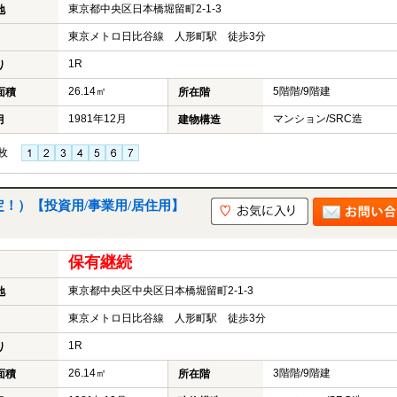
東京都中央区日本橋堀留町2-1-3
地
東京メトロ日比谷線 人形町駅 徒歩3分
1R
り
26.14㎡
5階階/9階建
面積
所在階
1981年12月
マンション/SRC造
月
建物構造
枚
！）【投資用/事業用/居住用】
保有継続
東京都中央区中央区日本橋堀留町2-1-3
地
東京メトロ日比谷線 人形町駅 徒歩3分
1R
り
26.14㎡
3階階/9階建
面積
所在階