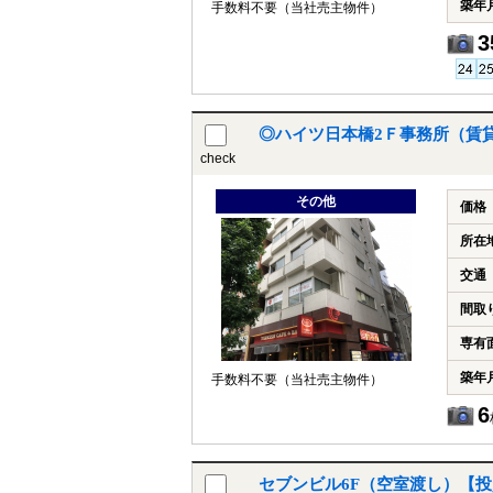
築年
手数料不要（当社売主物件）
3
◎ハイツ日本橋2Ｆ事務所（賃
check
その他
価格
所在
交通
間取
専有
築年
手数料不要（当社売主物件）
6
セブンビル6F（空室渡し）【投