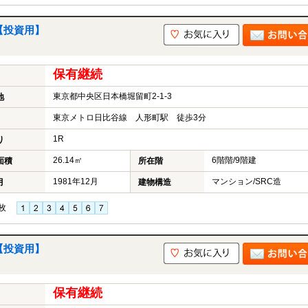
【投資用】
保有継続
東京都中央区日本橋堀留町2-1-3
地
東京メトロ日比谷線 人形町駅 徒歩3分
1R
り
26.14㎡
6階階/9階建
面積
所在階
1981年12月
マンション/SRC造
月
建物構造
枚
【投資用】
保有継続