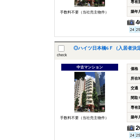
専有
築年
手数料不要（当社売主物件）
4
◎ハイツ日本橋6Ｆ（入居者決定
check
中古マンション
価格
所在
交通
間取
専有
築年
手数料不要（当社売主物件）
2