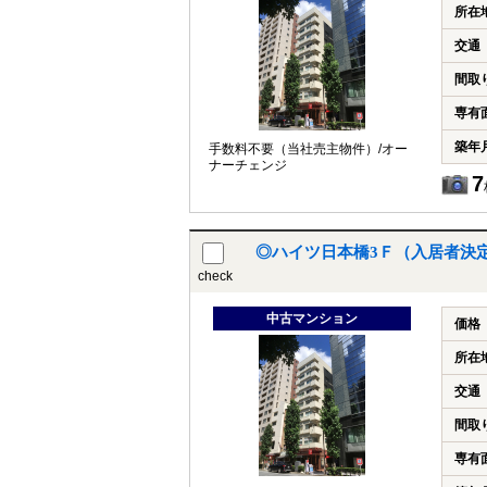
所在
交通
間取
専有
築年
手数料不要（当社売主物件）/オー
ナーチェンジ
7
◎ハイツ日本橋3Ｆ（入居者決定
check
中古マンション
価格
所在
交通
間取
専有