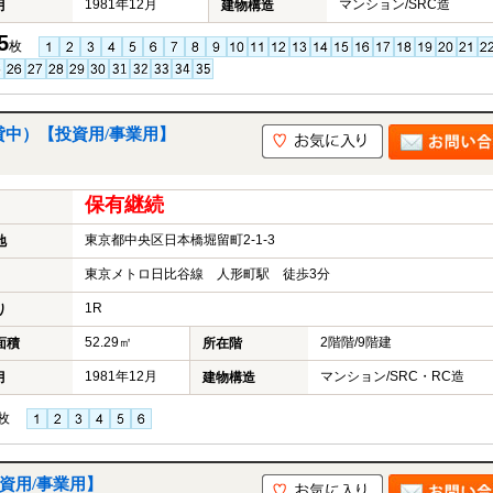
1981年12月
マンション/SRC造
月
建物構造
5
枚
貸中）【投資用/事業用】
保有継続
東京都中央区日本橋堀留町2-1-3
地
東京メトロ日比谷線 人形町駅 徒歩3分
1R
り
52.29㎡
2階階/9階建
面積
所在階
1981年12月
マンション/SRC・RC造
月
建物構造
枚
資用/事業用】