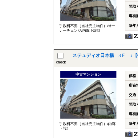
間取
専有
築年
手数料不要（当社売主物件）/オー
ナーチェンジ/内廊下設計
2
ステュディオ日本橋 3Ｆ ♪【
check
中古マンション
価格
所在
交通
間取
専有
築年
手数料不要（当社売主物件）/内廊
下設計
2