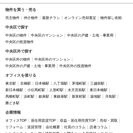
物件を買う・売る
売主物件
仲介物件
最新チラシ
オンライン売却査定
物件探し依頼
中央区で探す
中央区の物件
中央区のマンション
中央区の戸建・土地・事業用
中央区の投資物件
中央区外で探す
中央区外の物件
中央区外のマンション
中央区外の戸建・土地・事業用
中央区外の投資物件
オフィスを借りる
東京駅
京橋駅
日本橋駅
八丁堀駅
茅場町駅
三越前駅
新日本橋駅
小伝馬町駅
人形町駅
水天宮前駅
東日本橋駅
馬喰町駅
浜町駅
銀座駅
東銀座駅
新富町駅
築地駅
月島駅
勝どき駅
企業情報
オフィスTOP
居住用賃貸TOP
収益・居住用売買TOP
売却・買取
リフォーム
賃貸管理
会社概要
社長のコラム
読者コラム