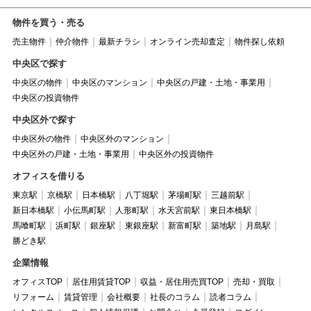
物件を買う・売る
売主物件
仲介物件
最新チラシ
オンライン売却査定
物件探し依頼
中央区で探す
中央区の物件
中央区のマンション
中央区の戸建・土地・事業用
中央区の投資物件
中央区外で探す
中央区外の物件
中央区外のマンション
中央区外の戸建・土地・事業用
中央区外の投資物件
オフィスを借りる
東京駅
京橋駅
日本橋駅
八丁堀駅
茅場町駅
三越前駅
新日本橋駅
小伝馬町駅
人形町駅
水天宮前駅
東日本橋駅
馬喰町駅
浜町駅
銀座駅
東銀座駅
新富町駅
築地駅
月島駅
勝どき駅
企業情報
オフィスTOP
居住用賃貸TOP
収益・居住用売買TOP
売却・買取
リフォーム
賃貸管理
会社概要
社長のコラム
読者コラム