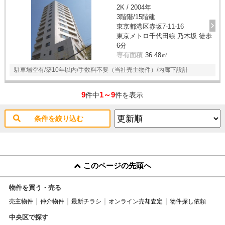
2K / 2004年
3階階/15階建
東京都港区赤坂7-11-16
東京メトロ千代田線 乃木坂 徒歩
6分
専有面積
36.48㎡
駐車場空有/築10年以内/手数料不要（当社売主物件）/内廊下設計
9
1～9
件中
件を表示
条件を絞り込む
このページの先頭へ
物件を買う・売る
売主物件
仲介物件
最新チラシ
オンライン売却査定
物件探し依頼
中央区で探す