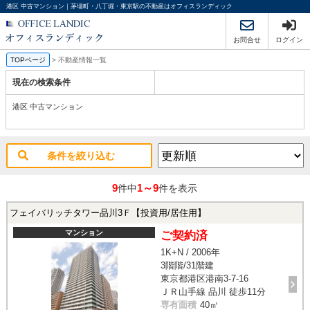
港区 中古マンション｜茅場町・八丁堀・東京駅の不動産はオフィスランディック
お問合せ
ログイン
TOPページ
>
不動産情報一覧
現在の検索条件
港区 中古マンション
条件を絞り込む
9
1～9
件中
件を表示
フェイバリッチタワー品川3Ｆ【投資用/居住用】
マンション
ご契約済
1K+N / 2006年
3階階/31階建
東京都港区港南3-7-16
ＪＲ山手線 品川 徒歩11分
専有面積
40㎡