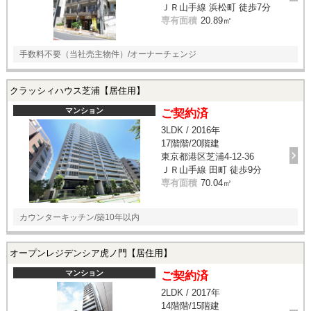
ＪＲ山手線 浜松町 徒歩7分
専有面積
20.89㎡
手数料不要（当社売主物件）/オーナーチェンジ
クラッシィハウス芝浦【居住用】
マンション
ご契約済
3LDK / 2016年
17階階/20階建
東京都港区芝浦4-12-36
ＪＲ山手線 田町 徒歩9分
専有面積
70.04㎡
カウンターキッチン/築10年以内
オープンレジデンシア虎ノ門【居住用】
マンション
ご契約済
2LDK / 2017年
14階階/15階建