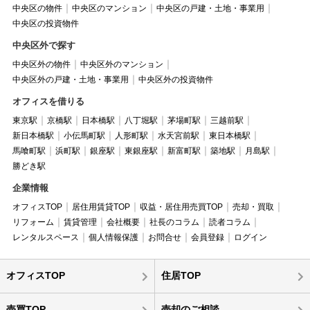
中央区の物件
中央区のマンション
中央区の戸建・土地・事業用
中央区の投資物件
中央区外で探す
中央区外の物件
中央区外のマンション
中央区外の戸建・土地・事業用
中央区外の投資物件
オフィスを借りる
東京駅
京橋駅
日本橋駅
八丁堀駅
茅場町駅
三越前駅
新日本橋駅
小伝馬町駅
人形町駅
水天宮前駅
東日本橋駅
馬喰町駅
浜町駅
銀座駅
東銀座駅
新富町駅
築地駅
月島駅
勝どき駅
企業情報
オフィスTOP
居住用賃貸TOP
収益・居住用売買TOP
売却・買取
リフォーム
賃貸管理
会社概要
社長のコラム
読者コラム
レンタルスペース
個人情報保護
お問合せ
会員登録
ログイン
オフィスTOP
住居TOP
売買TOP
売却のご相談