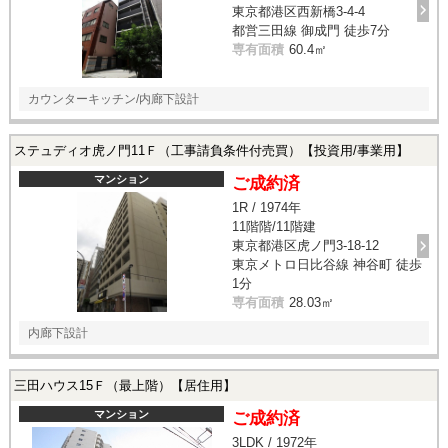
東京都港区西新橋3-4-4
都営三田線 御成門 徒歩7分
専有面積
60.4㎡
カウンターキッチン/内廊下設計
ステュディオ虎ノ門11Ｆ（工事請負条件付売買）【投資用/事業用】
マンション
ご成約済
1R / 1974年
11階階/11階建
東京都港区虎ノ門3-18-12
東京メトロ日比谷線 神谷町 徒歩
1分
専有面積
28.03㎡
内廊下設計
三田ハウス15Ｆ（最上階）【居住用】
マンション
ご成約済
3LDK / 1972年