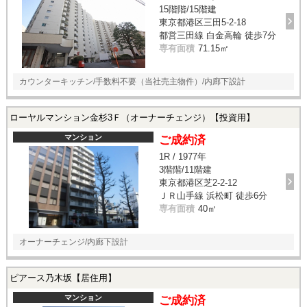
15階階/15階建
東京都港区三田5-2-18
都営三田線 白金高輪 徒歩7分
専有面積
71.15㎡
カウンターキッチン/手数料不要（当社売主物件）/内廊下設計
ローヤルマンション金杉3Ｆ（オーナーチェンジ）【投資用】
マンション
ご成約済
1R / 1977年
3階階/11階建
東京都港区芝2-2-12
ＪＲ山手線 浜松町 徒歩6分
専有面積
40㎡
オーナーチェンジ/内廊下設計
ピアース乃木坂【居住用】
マンション
ご成約済