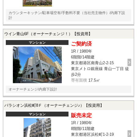
カウンターキッチン/駐車場空有/手数料不要（当社売主物件）/内廊下設
計
ウイン青山6F（オーナーチェンジ！）【投資用】
マンション
ご契約済
1R / 1980年
6階階/14階建
東京都港区南青山2-2-15
東京メトロ銀座線 青山一丁目 徒
歩2分
専有面積
17.5㎡
オーナーチェンジ/内廊下設計
パラシオン浜松町8Ｆ（オーナーチェンジ♪）【投資用】
マンション
販売未定
1R / 1980年
8階階/11階建
東京都港区浜松町1-2-19