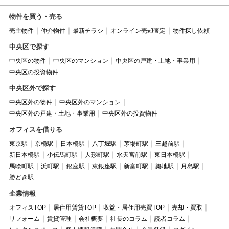
物件を買う・売る
売主物件
仲介物件
最新チラシ
オンライン売却査定
物件探し依頼
中央区で探す
中央区の物件
中央区のマンション
中央区の戸建・土地・事業用
中央区の投資物件
中央区外で探す
中央区外の物件
中央区外のマンション
中央区外の戸建・土地・事業用
中央区外の投資物件
オフィスを借りる
東京駅
京橋駅
日本橋駅
八丁堀駅
茅場町駅
三越前駅
新日本橋駅
小伝馬町駅
人形町駅
水天宮前駅
東日本橋駅
馬喰町駅
浜町駅
銀座駅
東銀座駅
新富町駅
築地駅
月島駅
勝どき駅
企業情報
オフィスTOP
居住用賃貸TOP
収益・居住用売買TOP
売却・買取
リフォーム
賃貸管理
会社概要
社長のコラム
読者コラム