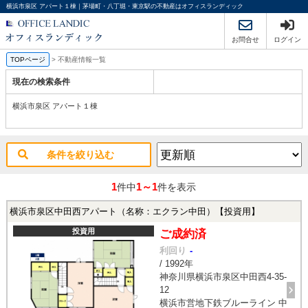
横浜市泉区 アパート１棟｜茅場町・八丁堀・東京駅の不動産はオフィスランディック
お問合せ
ログイン
TOPページ
>
不動産情報一覧
現在の検索条件
横浜市泉区 アパート１棟
条件を絞り込む
1
1～1
件中
件を表示
横浜市泉区中田西アパート（名称：エクラン中田）【投資用】
投資用
ご成約済
利回り
-
/ 1992年
神奈川県横浜市泉区中田西4-35-
12
横浜市営地下鉄ブルーライン 中