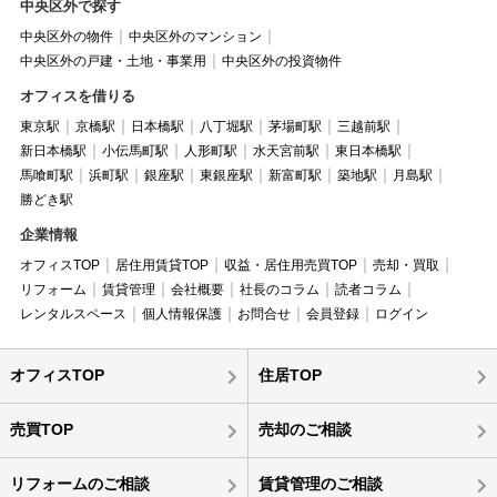
中央区外で探す
中央区外の物件
中央区外のマンション
中央区外の戸建・土地・事業用
中央区外の投資物件
オフィスを借りる
東京駅
京橋駅
日本橋駅
八丁堀駅
茅場町駅
三越前駅
新日本橋駅
小伝馬町駅
人形町駅
水天宮前駅
東日本橋駅
馬喰町駅
浜町駅
銀座駅
東銀座駅
新富町駅
築地駅
月島駅
勝どき駅
企業情報
オフィスTOP
居住用賃貸TOP
収益・居住用売買TOP
売却・買取
リフォーム
賃貸管理
会社概要
社長のコラム
読者コラム
レンタルスペース
個人情報保護
お問合せ
会員登録
ログイン
オフィスTOP
住居TOP
売買TOP
売却のご相談
リフォームのご相談
賃貸管理のご相談