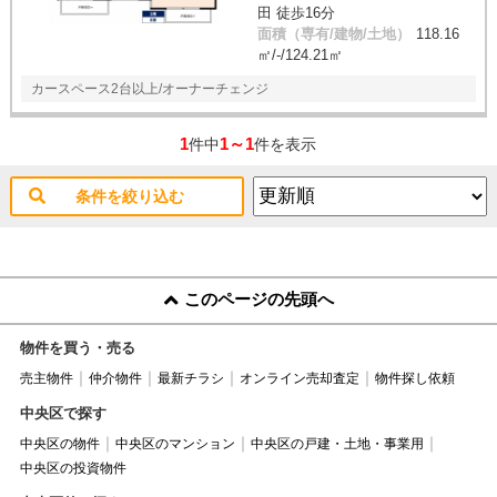
田 徒歩16分
面積（専有/建物/土地）
118.16
㎡/-/124.21㎡
カースペース2台以上/オーナーチェンジ
1
1～1
件中
件を表示
条件を絞り込む
このページの先頭へ
物件を買う・売る
売主物件
仲介物件
最新チラシ
オンライン売却査定
物件探し依頼
中央区で探す
中央区の物件
中央区のマンション
中央区の戸建・土地・事業用
中央区の投資物件