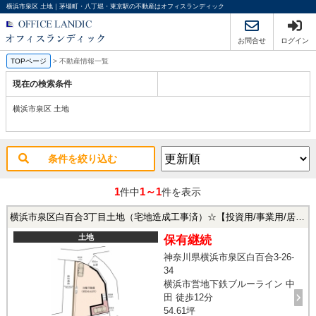
横浜市泉区 土地｜茅場町・八丁堀・東京駅の不動産はオフィスランディック
お問合せ
ログイン
TOPページ
>
不動産情報一覧
現在の検索条件
横浜市泉区 土地
条件を絞り込む
1
1～1
件中
件を表示
横浜市泉区白百合3丁目土地（宅地造成工事済）☆【投資用/事業用/居住用】
土地
保有継続
神奈川県横浜市泉区白百合3-26-
34
横浜市営地下鉄ブルーライン 中
田 徒歩12分
54.61坪