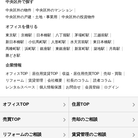
中央区外で探す
中央区外の物件
中央区外のマンション
中央区外の戸建・土地・事業用
中央区外の投資物件
オフィスを借りる
東京駅
京橋駅
日本橋駅
八丁堀駅
茅場町駅
三越前駅
新日本橋駅
小伝馬町駅
人形町駅
水天宮前駅
東日本橋駅
馬喰町駅
浜町駅
銀座駅
東銀座駅
新富町駅
築地駅
月島駅
勝どき駅
企業情報
オフィスTOP
居住用賃貸TOP
収益・居住用売買TOP
売却・買取
リフォーム
賃貸管理
会社概要
社長のコラム
読者コラム
レンタルスペース
個人情報保護
お問合せ
会員登録
ログイン
オフィスTOP
住居TOP
売買TOP
売却のご相談
リフォームのご相談
賃貸管理のご相談