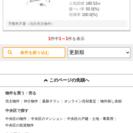
土地面積
180.53㎡
建ぺい率
50.0(%)
容積率
100.0(%)
手数料不要（当社売主物件）
1
1～1
件中
件を表示
条件を絞り込む
このページの先頭へ
物件を買う・売る
売主物件
仲介物件
最新チラシ
オンライン売却査定
物件探し依頼
中央区で探す
中央区の物件
中央区のマンション
中央区の戸建・土地・事業用
中央区の投資物件