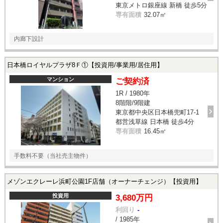
東京メトロ銀座線 新橋 徒歩5分
専有面積
32.07㎡
内廊下設計
日本橋ロイヤルプラザ8Ｆ①【投資用/事業用/居住用】
マンション
ご契約済
1R / 1980年
8階階/9階建
東京都中央区日本橋兜町17-1
都営浅草線 日本橋 徒歩4分
専有面積
16.45㎡
手数料不要（当社売主物件）
メゾンエクレーレ浜町公園1F店舗（オーナーチェンジ）【投資用】
投資用
3,680万円
利回り
-
/ 1985年