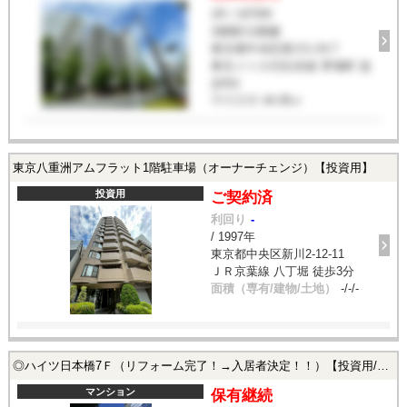
1R / 1979年
1階階/11階建
東京都中央区新川1-24-7
東京メトロ日比谷線 茅場町 徒
歩8分
専有面積
44.95㎡
東京八重洲アムフラット1階駐車場（オーナーチェンジ）【投資用】
投資用
ご契約済
利回り
-
/ 1997年
東京都中央区新川2-12-11
ＪＲ京葉線 八丁堀 徒歩3分
面積（専有/建物/土地）
-/-/-
◎ハイツ日本橋7Ｆ（リフォーム完了！→入居者決定！！）【投資用/事業用/居住用】
マンション
保有継続