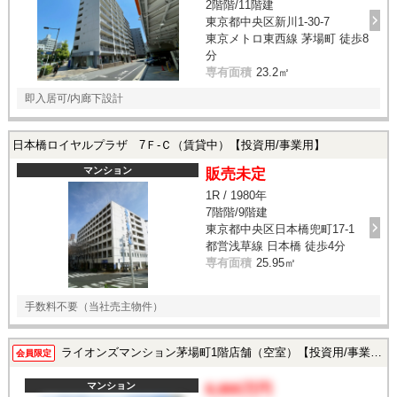
2階階/11階建
東京都中央区新川1-30-7
東京メトロ東西線 茅場町 徒歩8
分
専有面積
23.2㎡
即入居可/内廊下設計
日本橋ロイヤルプラザ 7Ｆ-Ｃ（賃貸中）【投資用/事業用】
マンション
販売未定
1R / 1980年
7階階/9階建
東京都中央区日本橋兜町17-1
都営浅草線 日本橋 徒歩4分
専有面積
25.95㎡
手数料不要（当社売主物件）
ライオンズマンション茅場町1階店舗（空室）【投資用/事業用】
会員限定
マンション
8,800万円