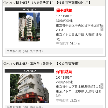
◎ハイツ日本橋3Ｆ（入居者決定！）【投資用/事業用/居住用】
マンション
保有継続
1R / 1981年
3階階/9階建
東京都中央区中央区日本橋堀留町
2-1-3
東京メトロ日比谷線 人形町 徒歩
3分
専有面積
26.14㎡
手数料不要（当社売主物件）
◎ハイツ日本橋2Ｆ事務所（賃貸中）【投資用/事業用】
マンション
保有継続
1R / 1981年
2階階/9階建
東京都中央区日本橋堀留町2-1-3
東京メトロ日比谷線 人形町 徒歩
3分
専有面積
52.29㎡
手数料不要（当社売主物件）