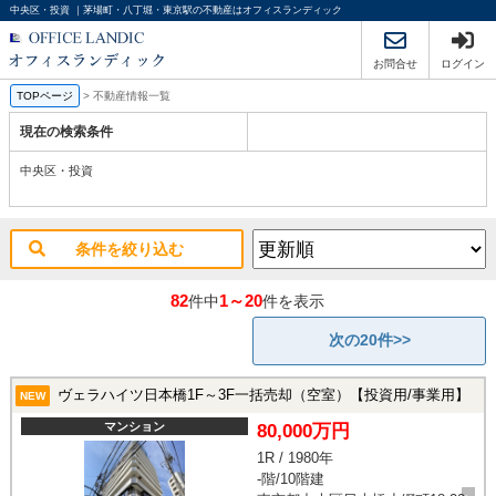
中央区・投資 ｜茅場町・八丁堀・東京駅の不動産はオフィスランディック
お問合せ
ログイン
TOPページ
>
不動産情報一覧
現在の検索条件
中央区・投資
条件を絞り込む
82
1～20
件中
件を表示
次の20件>>
ヴェラハイツ日本橋1F～3F一括売却（空室）【投資用/事業用】
NEW
マンション
80,000万円
1R / 1980年
-階/10階建