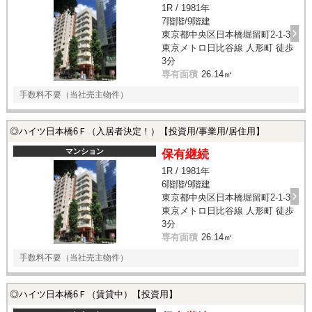
1R / 1981年
7階階/9階建
東京都中央区日本橋堀留町2-1-3
東京メトロ日比谷線 人形町 徒歩
3分
専有面積
26.14㎡
手数料不要（当社売主物件）
◎ハイツ日本橋6Ｆ（入居者決定！）【投資用/事業用/居住用】
マンション
保有継続
1R / 1981年
6階階/9階建
東京都中央区日本橋堀留町2-1-3
東京メトロ日比谷線 人形町 徒歩
3分
専有面積
26.14㎡
手数料不要（当社売主物件）
◎ハイツ日本橋6Ｆ（賃貸中）【投資用】