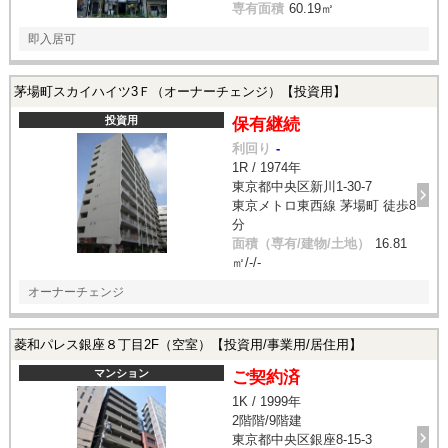
専有面積
60.19㎡
即入居可
茅場町スカイハイツ3Ｆ（オーナーチェンジ）【投資用】
投資用
保有継続
利回り
-
1R / 1974年
東京都中央区新川1-30-7
東京メトロ東西線 茅場町 徒歩8
分
面積（専有/建物/土地）
16.81
㎡/-/-
オーナーチェンジ
菱和パレス銀座８丁目2F（空室）【投資用/事業用/居住用】
マンション
ご契約済
1K / 1999年
2階階/9階建
東京都中央区銀座8-15-3