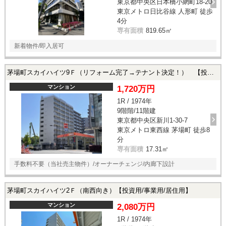
東京都中央区日本橋小網町18-20
東京メトロ日比谷線 人形町 徒歩
4分
専有面積
819.65㎡
新着物件/即入居可
茅場町スカイハイツ9Ｆ（リフォーム完了→テナント決定！） 【投資用】
マンション
1,720万円
1R / 1974年
9階階/11階建
東京都中央区新川1-30-7
東京メトロ東西線 茅場町 徒歩8
分
専有面積
17.31㎡
手数料不要（当社売主物件）/オーナーチェンジ/内廊下設計
茅場町スカイハイツ2Ｆ（南西向き）【投資用/事業用/居住用】
マンション
2,080万円
1R / 1974年