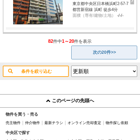
東京都中央区日本橋浜町2-57-7
都営新宿線 浜町 徒歩4分
面積（専有/建物/土地）
-/-/-
82
1～20
件中
件を表示
次の20件>>
条件を絞り込む
このページの先頭へ
物件を買う・売る
売主物件
仲介物件
最新チラシ
オンライン売却査定
物件探し依頼
中央区で探す