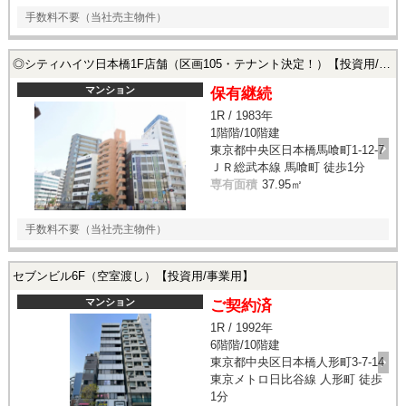
手数料不要（当社売主物件）
◎シティハイツ日本橋1F店舗（区画105・テナント決定！）【投資用/事業用】
マンション
保有継続
1R / 1983年
1階階/10階建
東京都中央区日本橋馬喰町1-12-7
ＪＲ総武本線 馬喰町 徒歩1分
専有面積
37.95㎡
手数料不要（当社売主物件）
セブンビル6F（空室渡し）【投資用/事業用】
マンション
ご契約済
1R / 1992年
6階階/10階建
東京都中央区日本橋人形町3-7-14
東京メトロ日比谷線 人形町 徒歩
1分