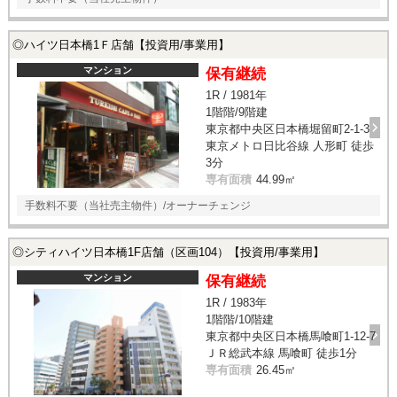
◎ハイツ日本橋1Ｆ店舗【投資用/事業用】
マンション
保有継続
1R / 1981年
1階階/9階建
東京都中央区日本橋堀留町2-1-3
東京メトロ日比谷線 人形町 徒歩
3分
専有面積
44.99㎡
手数料不要（当社売主物件）/オーナーチェンジ
◎シティハイツ日本橋1F店舗（区画104）【投資用/事業用】
マンション
保有継続
1R / 1983年
1階階/10階建
東京都中央区日本橋馬喰町1-12-7
ＪＲ総武本線 馬喰町 徒歩1分
専有面積
26.45㎡