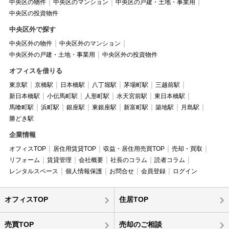
中央区の物件
中央区のマンション
中央区の戸建・土地・事業用
中央区の投資物件
中央区外で探す
中央区外の物件
中央区外のマンション
中央区外の戸建・土地・事業用
中央区外の投資物件
オフィスを借りる
東京駅
京橋駅
日本橋駅
八丁堀駅
茅場町駅
三越前駅
新日本橋駅
小伝馬町駅
人形町駅
水天宮前駅
東日本橋駅
馬喰町駅
浜町駅
銀座駅
東銀座駅
新富町駅
築地駅
月島駅
勝どき駅
企業情報
オフィスTOP
居住用賃貸TOP
収益・居住用売買TOP
売却・買取
リフォーム
賃貸管理
会社概要
社長のコラム
読者コラム
レンタルスペース
個人情報保護
お問合せ
会員登録
ログイン
オフィスTOP
住居TOP
売買TOP
売却のご相談