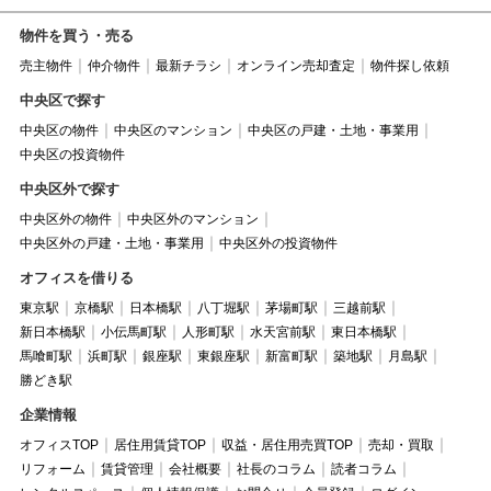
物件を買う・売る
売主物件
仲介物件
最新チラシ
オンライン売却査定
物件探し依頼
中央区で探す
中央区の物件
中央区のマンション
中央区の戸建・土地・事業用
中央区の投資物件
中央区外で探す
中央区外の物件
中央区外のマンション
中央区外の戸建・土地・事業用
中央区外の投資物件
オフィスを借りる
東京駅
京橋駅
日本橋駅
八丁堀駅
茅場町駅
三越前駅
新日本橋駅
小伝馬町駅
人形町駅
水天宮前駅
東日本橋駅
馬喰町駅
浜町駅
銀座駅
東銀座駅
新富町駅
築地駅
月島駅
勝どき駅
企業情報
オフィスTOP
居住用賃貸TOP
収益・居住用売買TOP
売却・買取
リフォーム
賃貸管理
会社概要
社長のコラム
読者コラム