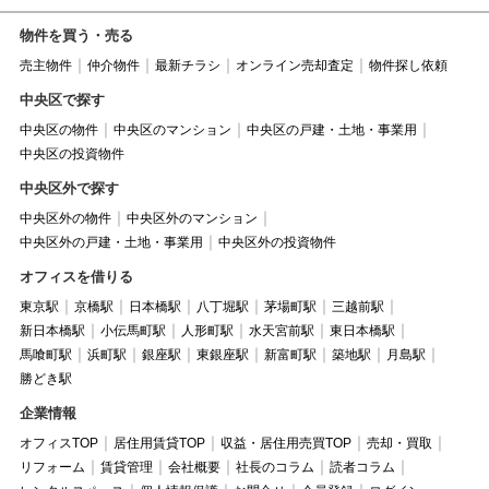
物件を買う・売る
売主物件
仲介物件
最新チラシ
オンライン売却査定
物件探し依頼
中央区で探す
中央区の物件
中央区のマンション
中央区の戸建・土地・事業用
中央区の投資物件
中央区外で探す
中央区外の物件
中央区外のマンション
中央区外の戸建・土地・事業用
中央区外の投資物件
オフィスを借りる
東京駅
京橋駅
日本橋駅
八丁堀駅
茅場町駅
三越前駅
新日本橋駅
小伝馬町駅
人形町駅
水天宮前駅
東日本橋駅
馬喰町駅
浜町駅
銀座駅
東銀座駅
新富町駅
築地駅
月島駅
勝どき駅
企業情報
オフィスTOP
居住用賃貸TOP
収益・居住用売買TOP
売却・買取
リフォーム
賃貸管理
会社概要
社長のコラム
読者コラム