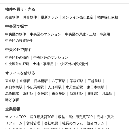
物件を買う・売る
売主物件
仲介物件
最新チラシ
オンライン売却査定
物件探し依頼
中央区で探す
中央区の物件
中央区のマンション
中央区の戸建・土地・事業用
中央区の投資物件
中央区外で探す
中央区外の物件
中央区外のマンション
中央区外の戸建・土地・事業用
中央区外の投資物件
オフィスを借りる
東京駅
京橋駅
日本橋駅
八丁堀駅
茅場町駅
三越前駅
新日本橋駅
小伝馬町駅
人形町駅
水天宮前駅
東日本橋駅
馬喰町駅
浜町駅
銀座駅
東銀座駅
新富町駅
築地駅
月島駅
勝どき駅
企業情報
オフィスTOP
居住用賃貸TOP
収益・居住用売買TOP
売却・買取
リフォーム
賃貸管理
会社概要
社長のコラム
読者コラム