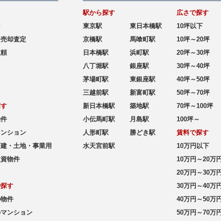
駅から探す
広さで探す
シ
東京駅
東日本橋駅
10坪以下
ン売却査定
京橋駅
馬喰町駅
10坪～20坪
依頼
日本橋駅
浜町駅
20坪～30坪
八丁堀駅
銀座駅
30坪～40坪
茅場町駅
東銀座駅
40坪～50坪
三越前駅
新富町駅
50坪～70坪
探す
新日本橋駅
築地駅
70坪～100坪
物件
小伝馬町駅
月島駅
100坪～
マンション
人形町駅
勝どき駅
賃料で探す
戸建・土地・事業用
水天宮前駅
10万円以下
投資物件
10万円～20万
20万円～30万
で探す
30万円～40万
の物件
40万円～50万
のマンション
50万円～70万