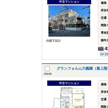
中古マンション
価格
所在
交通
間取
専有
築年
内廊下設計
4
グランフォルム六義園（最
check
中古マンション
価格
所在
交通
間取