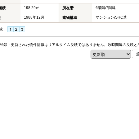
198.29㎡
6階階/7階建
面積
所在階
1988年12月
マンション/SRC造
月
建物構造
枚
登録・更新された物件情報はリアルタイム反映ではありません。数時間毎の反映と