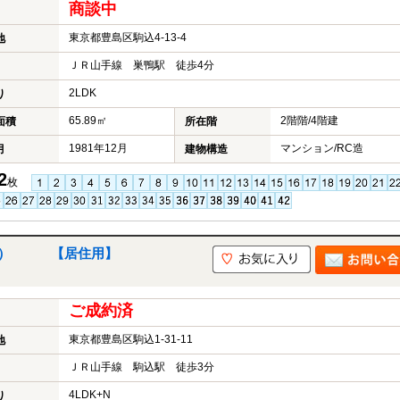
商談中
東京都豊島区駒込4-13-4
地
ＪＲ山手線 巣鴨駅 徒歩4分
2LDK
り
65.89㎡
2階階/4階建
面積
所在階
1981年12月
マンション/RC造
月
建物構造
2
枚
上階） 【居住用】
ご成約済
東京都豊島区駒込1-31-11
地
ＪＲ山手線 駒込駅 徒歩3分
4LDK+N
り