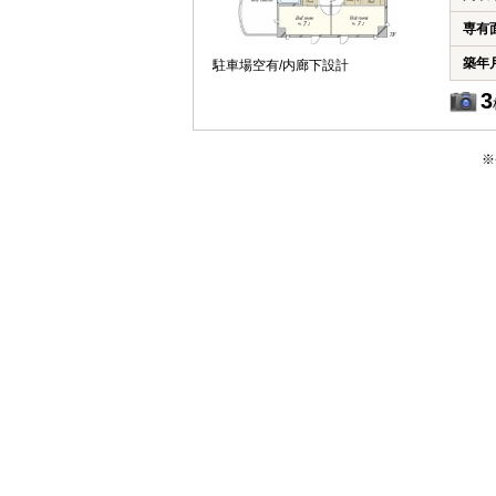
専有
築年
駐車場空有/内廊下設計
3
※