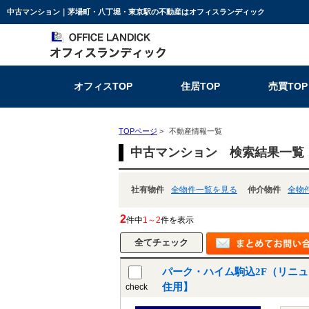
中古マンション｜茅場町・八丁堀・東京駅の不動産はオフィスランディック
オフィスTOP
住居TOP
売買TOP
TOPページ
>
不動産情報一覧
中古マンション 検索結果一覧
社有物件
全物件一覧を見る
仲介物件
全物
2
件中
1～2
件を表示
パーク・ハイム駒込2F（リニ
住用】
check