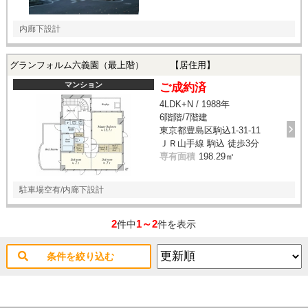
内廊下設計
グランフォルム六義園（最上階） 【居住用】
マンション
ご成約済
4LDK+N / 1988年
6階階/7階建
東京都豊島区駒込1-31-11
ＪＲ山手線 駒込 徒歩3分
専有面積
198.29㎡
駐車場空有/内廊下設計
2
1～2
件中
件を表示
条件を絞り込む