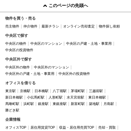
このページの先頭へ
物件を買う・売る
売主物件
仲介物件
最新チラシ
オンライン売却査定
物件探し依頼
中央区で探す
中央区の物件
中央区のマンション
中央区の戸建・土地・事業用
中央区の投資物件
中央区外で探す
中央区外の物件
中央区外のマンション
中央区外の戸建・土地・事業用
中央区外の投資物件
オフィスを借りる
東京駅
京橋駅
日本橋駅
八丁堀駅
茅場町駅
三越前駅
新日本橋駅
小伝馬町駅
人形町駅
水天宮前駅
東日本橋駅
馬喰町駅
浜町駅
銀座駅
東銀座駅
新富町駅
築地駅
月島駅
勝どき駅
企業情報
オフィスTOP
居住用賃貸TOP
収益・居住用売買TOP
売却・買取