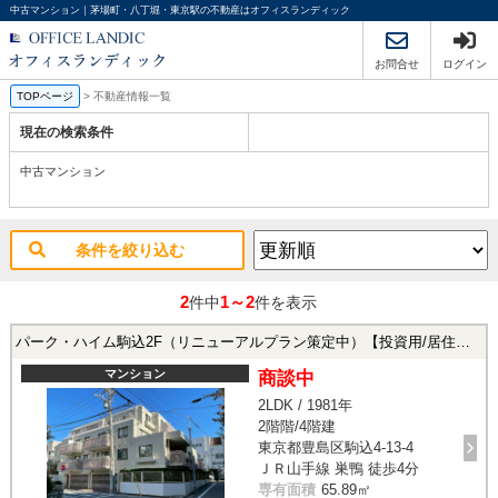
中古マンション｜茅場町・八丁堀・東京駅の不動産はオフィスランディック
お問合せ
ログイン
TOPページ
>
不動産情報一覧
現在の検索条件
中古マンション
条件を絞り込む
2
1～2
件中
件を表示
パーク・ハイム駒込2F（リニューアルプラン策定中）【投資用/居住用】
マンション
商談中
2LDK / 1981年
2階階/4階建
東京都豊島区駒込4-13-4
ＪＲ山手線 巣鴨 徒歩4分
専有面積
65.89㎡