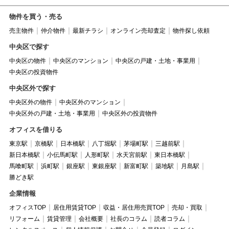
物件を買う・売る
売主物件
仲介物件
最新チラシ
オンライン売却査定
物件探し依頼
中央区で探す
中央区の物件
中央区のマンション
中央区の戸建・土地・事業用
中央区の投資物件
中央区外で探す
中央区外の物件
中央区外のマンション
中央区外の戸建・土地・事業用
中央区外の投資物件
オフィスを借りる
東京駅
京橋駅
日本橋駅
八丁堀駅
茅場町駅
三越前駅
新日本橋駅
小伝馬町駅
人形町駅
水天宮前駅
東日本橋駅
馬喰町駅
浜町駅
銀座駅
東銀座駅
新富町駅
築地駅
月島駅
勝どき駅
企業情報
オフィスTOP
居住用賃貸TOP
収益・居住用売買TOP
売却・買取
リフォーム
賃貸管理
会社概要
社長のコラム
読者コラム