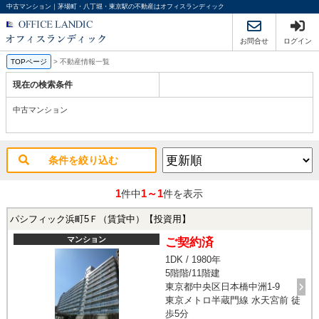
中古マンション｜茅場町・八丁堀・東京駅の不動産はオフィスランディック
お問合せ
ログイン
TOPページ
>
不動産情報一覧
現在の検索条件
中古マンション
条件を絞り込む
1
1～1
件中
件を表示
パシフィック浜町5Ｆ（賃貸中）【投資用】
マンション
ご契約済
1DK / 1980年
5階階/11階建
東京都中央区日本橋中洲1-9
東京メトロ半蔵門線 水天宮前 徒
歩5分