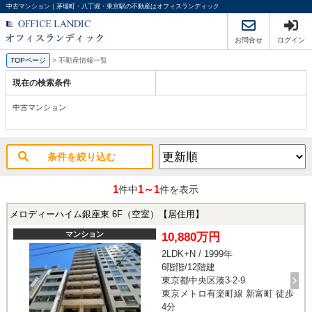
中古マンション｜茅場町・八丁堀・東京駅の不動産はオフィスランディック
お問合せ
ログイン
TOPページ
>
不動産情報一覧
現在の検索条件
中古マンション
条件を絞り込む
1
1～1
件中
件を表示
メロディーハイム銀座東 6F（空室）【居住用】
マンション
10,880万円
2LDK+N / 1999年
6階階/12階建
東京都中央区湊3-2-9
東京メトロ有楽町線 新富町 徒歩
4分