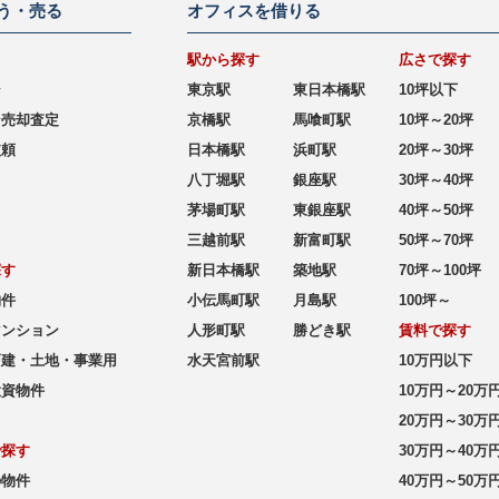
う・売る
オフィスを借りる
駅から探す
広さで探す
シ
東京駅
東日本橋駅
10坪以下
ン売却査定
京橋駅
馬喰町駅
10坪～20坪
依頼
日本橋駅
浜町駅
20坪～30坪
八丁堀駅
銀座駅
30坪～40坪
茅場町駅
東銀座駅
40坪～50坪
三越前駅
新富町駅
50坪～70坪
探す
新日本橋駅
築地駅
70坪～100坪
物件
小伝馬町駅
月島駅
100坪～
マンション
人形町駅
勝どき駅
賃料で探す
戸建・土地・事業用
水天宮前駅
10万円以下
投資物件
10万円～20万
20万円～30万
で探す
30万円～40万
の物件
40万円～50万