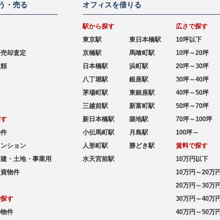
う・売る
オフィスを借りる
駅から探す
広さで探す
シ
東京駅
東日本橋駅
10坪以下
ン売却査定
京橋駅
馬喰町駅
10坪～20坪
依頼
日本橋駅
浜町駅
20坪～30坪
八丁堀駅
銀座駅
30坪～40坪
茅場町駅
東銀座駅
40坪～50坪
三越前駅
新富町駅
50坪～70坪
探す
新日本橋駅
築地駅
70坪～100坪
物件
小伝馬町駅
月島駅
100坪～
マンション
人形町駅
勝どき駅
賃料で探す
戸建・土地・事業用
水天宮前駅
10万円以下
投資物件
10万円～20万
20万円～30万
で探す
30万円～40万
の物件
40万円～50万