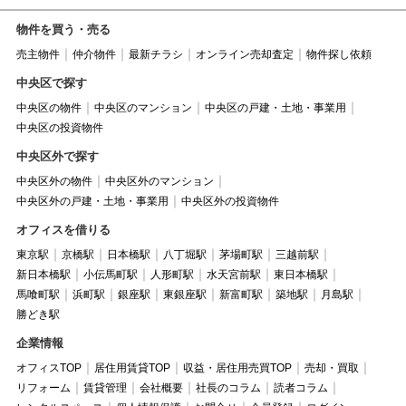
物件を買う・売る
売主物件
仲介物件
最新チラシ
オンライン売却査定
物件探し依頼
中央区で探す
中央区の物件
中央区のマンション
中央区の戸建・土地・事業用
中央区の投資物件
中央区外で探す
中央区外の物件
中央区外のマンション
中央区外の戸建・土地・事業用
中央区外の投資物件
オフィスを借りる
東京駅
京橋駅
日本橋駅
八丁堀駅
茅場町駅
三越前駅
新日本橋駅
小伝馬町駅
人形町駅
水天宮前駅
東日本橋駅
馬喰町駅
浜町駅
銀座駅
東銀座駅
新富町駅
築地駅
月島駅
勝どき駅
企業情報
オフィスTOP
居住用賃貸TOP
収益・居住用売買TOP
売却・買取
リフォーム
賃貸管理
会社概要
社長のコラム
読者コラム