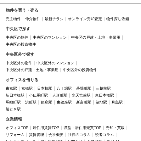
物件を買う・売る
売主物件
仲介物件
最新チラシ
オンライン売却査定
物件探し依頼
中央区で探す
中央区の物件
中央区のマンション
中央区の戸建・土地・事業用
中央区の投資物件
中央区外で探す
中央区外の物件
中央区外のマンション
中央区外の戸建・土地・事業用
中央区外の投資物件
オフィスを借りる
東京駅
京橋駅
日本橋駅
八丁堀駅
茅場町駅
三越前駅
新日本橋駅
小伝馬町駅
人形町駅
水天宮前駅
東日本橋駅
馬喰町駅
浜町駅
銀座駅
東銀座駅
新富町駅
築地駅
月島駅
勝どき駅
企業情報
オフィスTOP
居住用賃貸TOP
収益・居住用売買TOP
売却・買取
リフォーム
賃貸管理
会社概要
社長のコラム
読者コラム