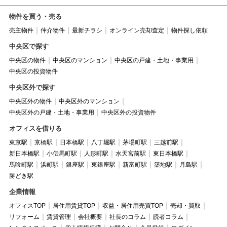
物件を買う・売る
売主物件
仲介物件
最新チラシ
オンライン売却査定
物件探し依頼
中央区で探す
中央区の物件
中央区のマンション
中央区の戸建・土地・事業用
中央区の投資物件
中央区外で探す
中央区外の物件
中央区外のマンション
中央区外の戸建・土地・事業用
中央区外の投資物件
オフィスを借りる
東京駅
京橋駅
日本橋駅
八丁堀駅
茅場町駅
三越前駅
新日本橋駅
小伝馬町駅
人形町駅
水天宮前駅
東日本橋駅
馬喰町駅
浜町駅
銀座駅
東銀座駅
新富町駅
築地駅
月島駅
勝どき駅
企業情報
オフィスTOP
居住用賃貸TOP
収益・居住用売買TOP
売却・買取
リフォーム
賃貸管理
会社概要
社長のコラム
読者コラム