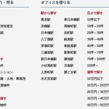
う・売る
オフィスを借りる
駅から探す
広さで探す
シ
東京駅
東日本橋駅
10坪以下
ン売却査定
京橋駅
馬喰町駅
10坪～20坪
依頼
日本橋駅
浜町駅
20坪～30坪
八丁堀駅
銀座駅
30坪～40坪
茅場町駅
東銀座駅
40坪～50坪
三越前駅
新富町駅
50坪～70坪
探す
新日本橋駅
築地駅
70坪～100坪
物件
小伝馬町駅
月島駅
100坪～
マンション
人形町駅
勝どき駅
賃料で探す
戸建・土地・事業用
水天宮前駅
10万円以下
投資物件
10万円～20万
20万円～30万
で探す
30万円～40万
の物件
40万円～50万