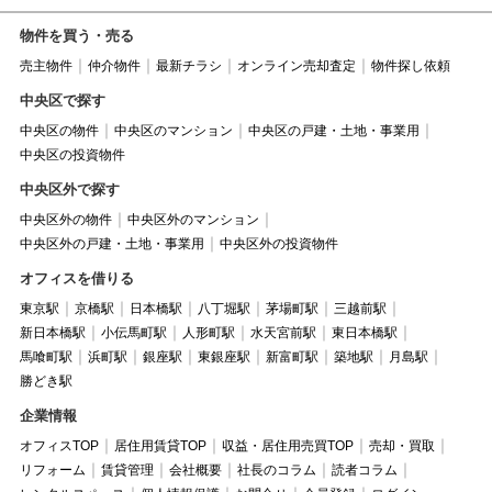
物件を買う・売る
売主物件
仲介物件
最新チラシ
オンライン売却査定
物件探し依頼
中央区で探す
中央区の物件
中央区のマンション
中央区の戸建・土地・事業用
中央区の投資物件
中央区外で探す
中央区外の物件
中央区外のマンション
中央区外の戸建・土地・事業用
中央区外の投資物件
オフィスを借りる
東京駅
京橋駅
日本橋駅
八丁堀駅
茅場町駅
三越前駅
新日本橋駅
小伝馬町駅
人形町駅
水天宮前駅
東日本橋駅
馬喰町駅
浜町駅
銀座駅
東銀座駅
新富町駅
築地駅
月島駅
勝どき駅
企業情報
オフィスTOP
居住用賃貸TOP
収益・居住用売買TOP
売却・買取
リフォーム
賃貸管理
会社概要
社長のコラム
読者コラム