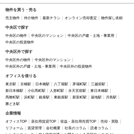
物件を買う・売る
売主物件
仲介物件
最新チラシ
オンライン売却査定
物件探し依頼
中央区で探す
中央区の物件
中央区のマンション
中央区の戸建・土地・事業用
中央区の投資物件
中央区外で探す
中央区外の物件
中央区外のマンション
中央区外の戸建・土地・事業用
中央区外の投資物件
オフィスを借りる
東京駅
京橋駅
日本橋駅
八丁堀駅
茅場町駅
三越前駅
新日本橋駅
小伝馬町駅
人形町駅
水天宮前駅
東日本橋駅
馬喰町駅
浜町駅
銀座駅
東銀座駅
新富町駅
築地駅
月島駅
勝どき駅
企業情報
オフィスTOP
居住用賃貸TOP
収益・居住用売買TOP
売却・買取
リフォーム
賃貸管理
会社概要
社長のコラム
読者コラム