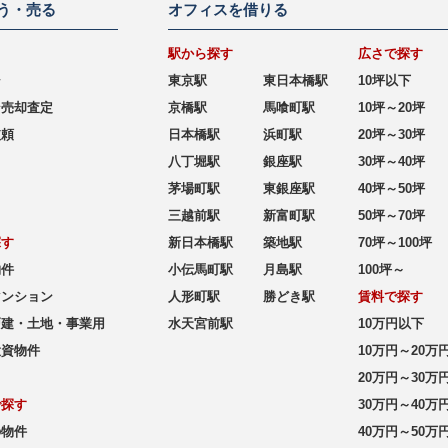
う・売る
オフィスを借りる
駅から探す
広さで探す
シ
東京駅
東日本橋駅
10坪以下
ン売却査定
京橋駅
馬喰町駅
10坪～20坪
依頼
日本橋駅
浜町駅
20坪～30坪
八丁堀駅
銀座駅
30坪～40坪
茅場町駅
東銀座駅
40坪～50坪
三越前駅
新富町駅
50坪～70坪
探す
新日本橋駅
築地駅
70坪～100坪
物件
小伝馬町駅
月島駅
100坪～
マンション
人形町駅
勝どき駅
賃料で探す
戸建・土地・事業用
水天宮前駅
10万円以下
投資物件
10万円～20万
20万円～30万
で探す
30万円～40万
の物件
40万円～50万