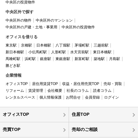
中央区の投資物件
中央区外で探す
中央区外の物件
中央区外のマンション
中央区外の戸建・土地・事業用
中央区外の投資物件
オフィスを借りる
東京駅
京橋駅
日本橋駅
八丁堀駅
茅場町駅
三越前駅
新日本橋駅
小伝馬町駅
人形町駅
水天宮前駅
東日本橋駅
馬喰町駅
浜町駅
銀座駅
東銀座駅
新富町駅
築地駅
月島駅
勝どき駅
企業情報
オフィスTOP
居住用賃貸TOP
収益・居住用売買TOP
売却・買取
リフォーム
賃貸管理
会社概要
社長のコラム
読者コラム
レンタルスペース
個人情報保護
お問合せ
会員登録
ログイン
オフィスTOP
住居TOP
売買TOP
売却のご相談