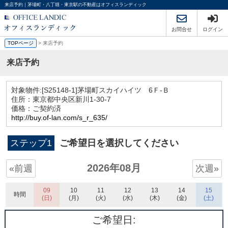
来店予約｜茅場町・八丁堀・東京駅の不動産はオフィスランディック
お問合せ
ログイン
TOPページ
> 来店予約
来店予約
対象物件:
[S25148-1]茅場町スカイハイツ 6Ｆ-Ｂ
住所：東京都中央区新川1-30-7
価格：ご契約済
http://buy.of-lan.com/s_r_635/
ステップ1
ご希望日を選択してください
2026年08月
«前週
次週»
09
10
11
12
13
14
15
時間
(日)
(月)
(火)
(水)
(木)
(金)
(土)
ご希望日: