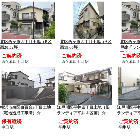
北区西ヶ原四丁目土地（B区
北区西ヶ原四丁目土地（A区
北区西ヶ
画20.52坪）
画19.66坪）
戸建「ラ
画地）
ご契約済
ご契約済
ご契約
西ケ原四丁目 駅
西ケ原四丁目 駅
西ケ原四丁
横浜市泉区白百合3丁目土地
江戸川区平井四丁目土地（旧
江戸川区平
（宅地造成工事済）☆
ランディア平井Ａ区画）☆
ランディア
保有継続
ご契約済
ご契約済
中田 駅
平井 駅
平井 駅