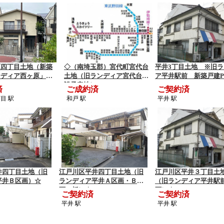
原四丁目土地（新築
◇（南埼玉郡）宮代町宮代台
平井3丁目土地 ※旧
ンディア西ヶ原」計
土地（旧ランディア宮代台建
ア平井駅前 新築戸建P
設予定地）
済
ご成約済
ご契約済
目 駅
和戸 駅
平井 駅
井四丁目土地（旧
江戸川区平井四丁目土地（旧
江戸川区平井３丁目
平井Ｂ区画）☆
ランディア平井Ａ区画・Ｂ区
（旧ランディア平井駅
画一括）☆
画）☆
ご契約済
ご契約済
平井 駅
平井 駅