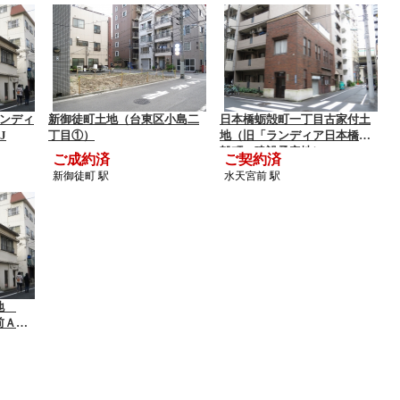
ランディ
新御徒町土地（台東区小島二
日本橋蛎殻町一丁目古家付土
J
丁目①）
地（旧「ランディア日本橋蛎
殻町」建設予定地）
ご成約済
ご契約済
新御徒町 駅
水天宮前 駅
土地
前Ａ区