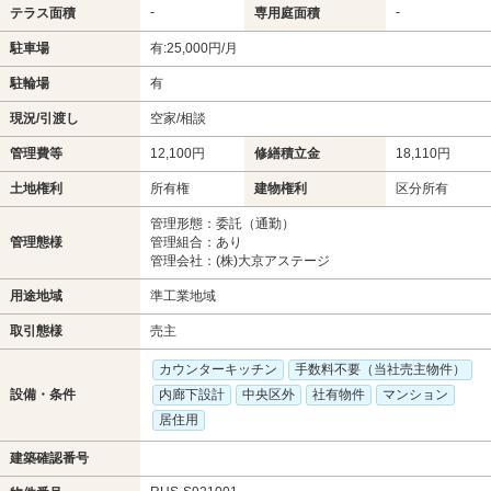
-
-
テラス面積
専用庭面積
駐車場
有:25,000円/月
駐輪場
有
現況/引渡し
空家/相談
管理費等
12,100円
修繕積立金
18,110円
土地権利
所有権
建物権利
区分所有
管理形態：委託（通勤）
管理態様
管理組合：あり
管理会社：(株)大京アステージ
用途地域
準工業地域
取引態様
売主
カウンターキッチン
手数料不要（当社売主物件）
設備・条件
内廊下設計
中央区外
社有物件
マンション
居住用
建築確認番号