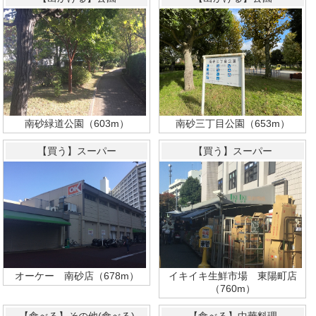
南砂三丁目公園（653m）
南砂緑道公園（603m）
【買う】スーパー
【買う】スーパー
オーケー 南砂店（678m）
イキイキ生鮮市場 東陽町店
（760m）
【食べる】その他(食べる)
【食べる】中華料理