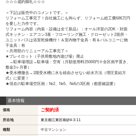
☆☆☆成約御礼☆☆☆
＜下記は販売中のコメントです。＞
リフォーム工事完了！自社施工にも拘らず、リフォーム総工費686万円
を要した力作です。
リフォーム内容（内装・設備は全て新品）：オール洋室の2DK・対面
式キッチン・エアコン3基・フローリング施工・クローゼット2箇所・
ユニットバスは浴室乾燥機付！＆室内物干金具：有＆バルコニーに物
干金具：有
＜共用部のリニューアル工事完了＞
★プレイロット（子供用敷地内遊び場）廃止
→駐車場増設→駐車場：空有（月額使用料25000円※全区画平置き、
敷金3ヶ月要）
★受水槽撤去→1階受水槽に水を経由させない給水方法（増圧直結方
式）に変更！
★現在の駐車場空区画：№2、№5、№6の3区画（都度確認要）
基本情報
ご契約済
価格
所在地
東京都江東区南砂4-3-11
種類
中古マンション