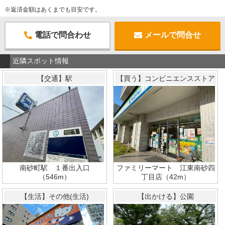
※返済金額はあくまでも目安です。
電話で問合わせ
メールで問合せ
近隣スポット情報
【交通】駅
【買う】コンビニエンスストア
ファミリーマート 江東南砂四
南砂町駅 １番出入口
丁目店（42m）
（546m）
【生活】その他(生活)
【出かける】公園