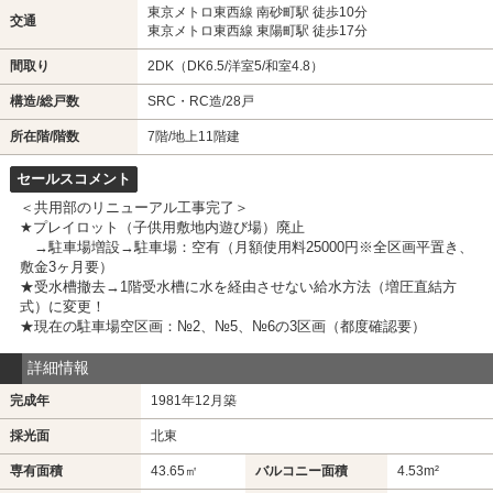
東京メトロ東西線 南砂町駅 徒歩10分
交通
東京メトロ東西線 東陽町駅 徒歩17分
間取り
2DK（DK6.5/洋室5/和室4.8）
構造/総戸数
SRC・RC造/28戸
所在階/階数
7階
/地上11階建
セールスコメント
＜共用部のリニューアル工事完了＞
★プレイロット（子供用敷地内遊び場）廃止
→駐車場増設→駐車場：空有（月額使用料25000円※全区画平置き、
敷金3ヶ月要）
★受水槽撤去→1階受水槽に水を経由させない給水方法（増圧直結方
式）に変更！
★現在の駐車場空区画：№2、№5、№6の3区画（都度確認要）
詳細情報
完成年
1981年12月築
採光面
北東
専有面積
43.65㎡
バルコニー面積
4.53m²