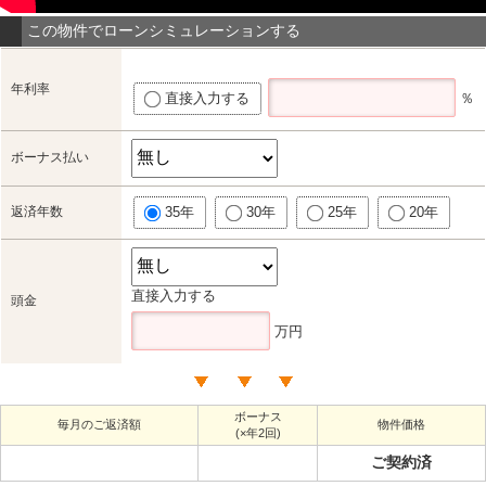
この物件でローンシミュレーションする
年利率
直接入力する
％
ボーナス払い
返済年数
35年
30年
25年
20年
直接入力する
頭金
万円
ボーナス
毎月のご返済額
物件価格
(×年2回)
ご契約済