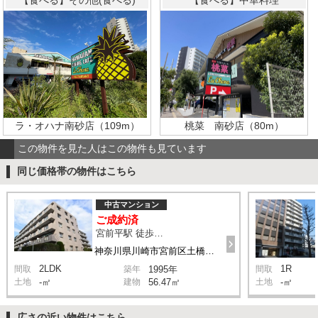
ラ・オハナ南砂店（109m）
桃菜 南砂店（80m）
この物件を見た人はこの物件も見ています
同じ価格帯の物件はこちら
中古マンション
ご成約済
宮前平駅 徒歩10分
神奈川県川崎市宮前区土橋4-2-2
2LDK
1R
間取
築年
1995年
間取
土地
-㎡
建物
56.47㎡
土地
-㎡
広さの近い物件はこちら