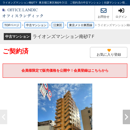
ライオンズマンション南砂7Ｆ 東京都江東区南砂4-3-11 ご契約済の中古マンション｜分譲マンション情報｜オフィスランディック株式会社
お問合せ
ログイン
TOPページ
>
中古マンション
>
江東区
>
東京メトロ東西線
>
ライオンズマンション南
ライオンズマンション南砂7Ｆ
中古マンション
ご契約済
お気に入り登録
会員様限定で販売価格を公開中！会員登録はこちらから