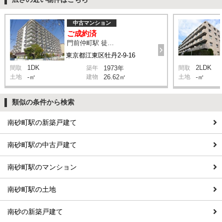
中古マンション
ご成約済
門前仲町駅 徒歩3分
東京都江東区牡丹2-9-16
1DK
2LDK
間取
築年
1973年
間取
土地
-㎡
建物
26.62㎡
土地
-㎡
類似の条件から検索
南砂町駅の新築戸建て
南砂町駅の中古戸建て
南砂町駅のマンション
南砂町駅の土地
南砂の新築戸建て