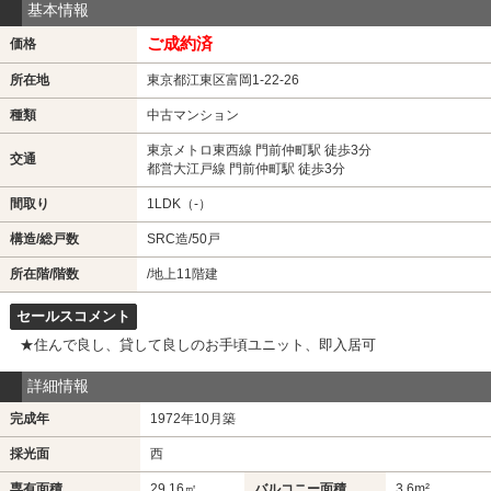
基本情報
ご成約済
価格
所在地
東京都江東区富岡1-22-26
種類
中古マンション
東京メトロ東西線 門前仲町駅 徒歩3分
交通
都営大江戸線 門前仲町駅 徒歩3分
間取り
1LDK（-）
構造/総戸数
SRC造/50戸
所在階/階数
/地上11階建
セールスコメント
★住んで良し、貸して良しのお手頃ユニット、即入居可
詳細情報
完成年
1972年10月築
採光面
西
専有面積
29.16㎡
バルコニー面積
3.6m²