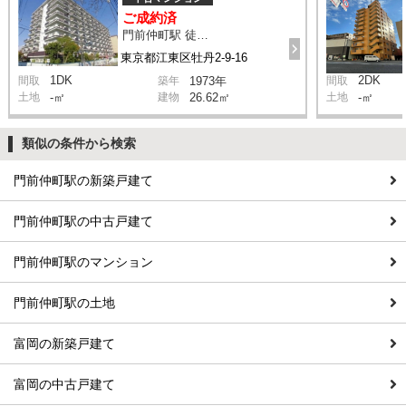
ご成約済
門前仲町駅 徒歩3分
東京都江東区牡丹2-9-16
1DK
2DK
間取
築年
1973年
間取
土地
-㎡
建物
26.62㎡
土地
-㎡
類似の条件から検索
門前仲町駅の新築戸建て
門前仲町駅の中古戸建て
門前仲町駅のマンション
門前仲町駅の土地
富岡の新築戸建て
富岡の中古戸建て