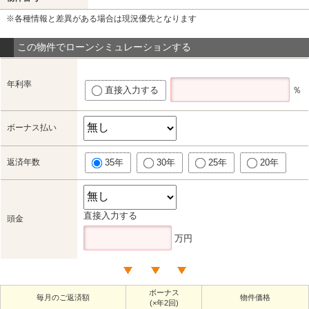
※各種情報と差異がある場合は現況優先となります
この物件でローンシミュレーションする
年利率
直接入力する
％
ボーナス払い
返済年数
35年
30年
25年
20年
直接入力する
頭金
万円
ボーナス
毎月のご返済額
物件価格
(×年2回)