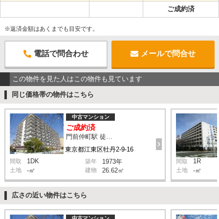
ご成約済
※返済金額はあくまでも目安です。
電話で問合わせ
メールで問合せ
この物件を見た人はこの物件も見ています
同じ価格帯の物件はこちら
中古マンション
ご成約済
門前仲町駅 徒歩3分
東京都江東区牡丹2-9-16
1DK
1R
間取
築年
1973年
間取
土地
-㎡
建物
26.62㎡
土地
-㎡
広さの近い物件はこちら
中古マンション