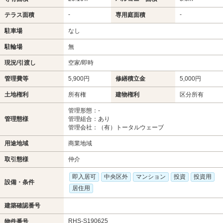
-
-
テラス面積
専用庭面積
駐車場
なし
駐輪場
無
現況/引渡し
空家/即時
管理費等
5,900円
修繕積立金
5,000円
土地権利
所有権
建物権利
区分所有
管理形態：-
管理態様
管理組合：あり
管理会社：（有）トータルウェーブ
用途地域
商業地域
取引態様
仲介
即入居可
中央区外
マンション
投資
投資用
設備・条件
居住用
建築確認番号
RHS-S190625
物件番号