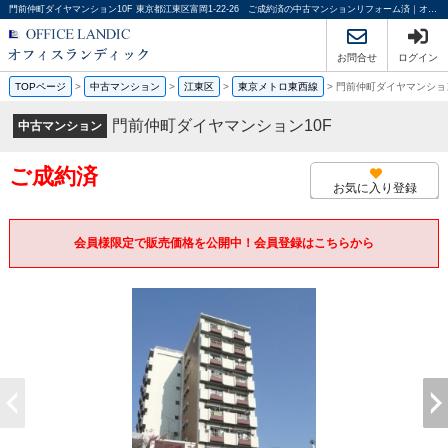
門前仲町ダイヤマンション10F 東京都江東区富岡1-22-26 ご成約済の中古マンションリフォーム済｜オフィスランディック株式会社
お問合せ
ログイン
TOPページ
>
中古マンション
>
江東区
>
東京メトロ東西線
>
門前仲町ダイヤマンション
門前仲町ダイヤマンション10F
中古マンション
ご成約済
お気に入り登録
会員様限定で販売価格を公開中！会員登録はこちらから