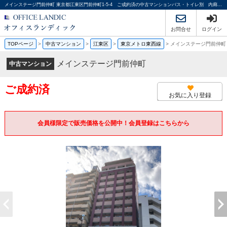
メインステージ門前仲町 東京都江東区門前仲町1-5-4 ご成約済の中古マンションバス・トイレ別 内廊下｜オフィスランディック株式会社
お問合せ
ログイン
TOPページ
>
中古マンション
>
江東区
>
東京メトロ東西線
>
メインステージ門前仲町
メインステージ門前仲町
中古マンション
ご成約済
お気に入り登録
会員様限定で販売価格を公開中！会員登録はこちらから