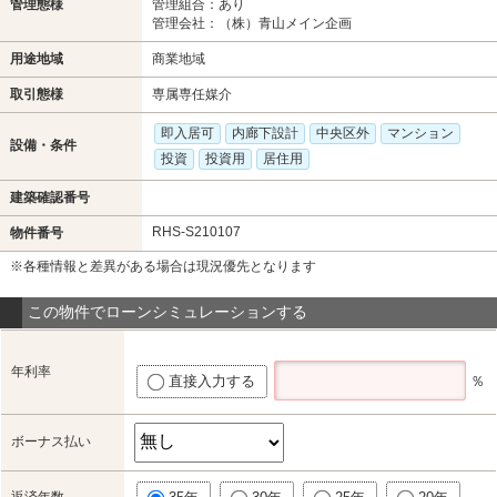
管理態様
管理組合：あり
管理会社：（株）青山メイン企画
用途地域
商業地域
取引態様
専属専任媒介
即入居可
内廊下設計
中央区外
マンション
設備・条件
投資
投資用
居住用
建築確認番号
RHS-S210107
物件番号
※各種情報と差異がある場合は現況優先となります
この物件でローンシミュレーションする
年利率
直接入力する
％
ボーナス払い
返済年数