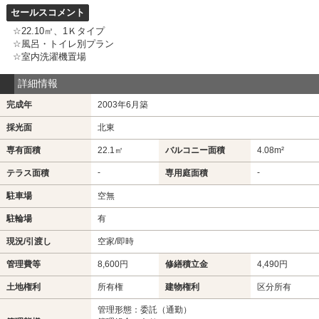
セールスコメント
☆22.10㎡、1Ｋタイプ
☆風呂・トイレ別プラン
☆室内洗濯機置場
詳細情報
完成年
2003年6月築
採光面
北東
専有面積
22.1㎡
バルコニー面積
4.08m²
-
-
テラス面積
専用庭面積
駐車場
空無
駐輪場
有
現況/引渡し
空家/即時
管理費等
8,600円
修繕積立金
4,490円
土地権利
所有権
建物権利
区分所有
管理形態：委託（通勤）