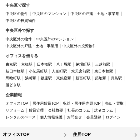
中央区で探す
中央区の物件
中央区のマンション
中央区の戸建・土地・事業用
中央区の投資物件
中央区外で探す
中央区外の物件
中央区外のマンション
中央区外の戸建・土地・事業用
中央区外の投資物件
オフィスを借りる
東京駅
京橋駅
日本橋駅
八丁堀駅
茅場町駅
三越前駅
新日本橋駅
小伝馬町駅
人形町駅
水天宮前駅
東日本橋駅
馬喰町駅
浜町駅
銀座駅
東銀座駅
新富町駅
築地駅
月島駅
勝どき駅
企業情報
オフィスTOP
居住用賃貸TOP
収益・居住用売買TOP
売却・買取
リフォーム
賃貸管理
会社概要
社長のコラム
読者コラム
レンタルスペース
個人情報保護
お問合せ
会員登録
ログイン
オフィスTOP
住居TOP