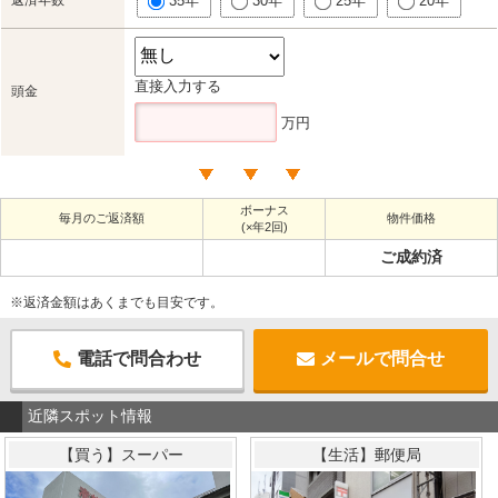
35年
30年
25年
20年
直接入力する
頭金
万円
ボーナス
毎月のご返済額
物件価格
(×年2回)
ご成約済
※返済金額はあくまでも目安です。
電話で問合わせ
メールで問合せ
近隣スポット情報
【買う】スーパー
【生活】郵便局