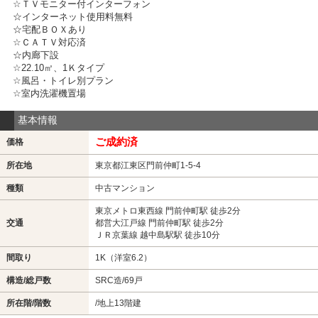
☆ＴＶモニター付インターフォン
☆インターネット使用料無料
☆宅配ＢＯＸあり
☆ＣＡＴＶ対応済
☆内廊下設
☆22.10㎡、1Ｋタイプ
☆風呂・トイレ別プラン
☆室内洗濯機置場
基本情報
ご成約済
価格
所在地
東京都江東区門前仲町1-5-4
種類
中古マンション
東京メトロ東西線 門前仲町駅 徒歩2分
交通
都営大江戸線 門前仲町駅 徒歩2分
ＪＲ京葉線 越中島駅駅 徒歩10分
間取り
1K（洋室6.2）
構造/総戸数
SRC造/69戸
所在階/階数
/地上13階建