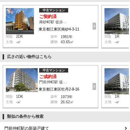
中古マンション
ご契約済
南砂町駅 徒歩10分
東京都江東区南砂4-3-11
2DK
1R
間取
築年
1981年
間取
土地
-㎡
建物
43.65㎡
土地
-㎡
広さの近い物件はこちら
中古マンション
ご成約済
門前仲町駅 徒歩3分
東京都江東区牡丹2-9-16
1DK
1R
間取
築年
1973年
間取
土地
-㎡
建物
26.62㎡
土地
-㎡
類似の条件から検索
門前仲町駅の新築戸建て