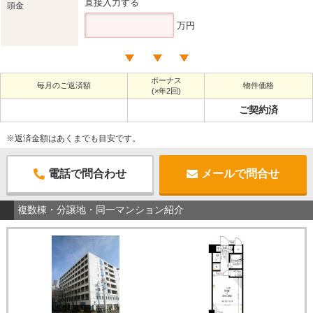
直接入力する
頭金
万円
ボーナス
毎月のご返済額
物件価格
(×年2回)
ご契約済
※返済金額はあくまでも目安です。
電話で問合わせ
メールで問合せ
複数棟・分譲地・同一マンション紹介