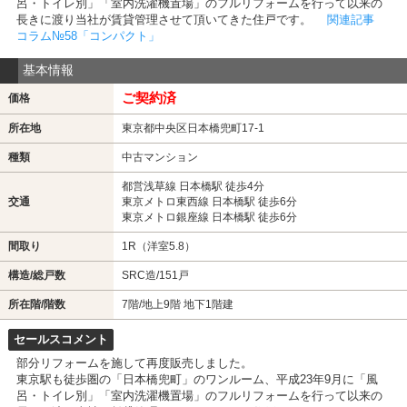
呂・トイレ別」「室内洗濯機置場」のフルリフォームを行って以来の
長きに渡り当社が賃貸管理させて頂いてきた住戸です。
関連記事
コラム№58「コンパクト」
基本情報
ご契約済
価格
所在地
東京都中央区日本橋兜町17-1
種類
中古マンション
都営浅草線 日本橋駅 徒歩4分
交通
東京メトロ東西線 日本橋駅 徒歩6分
東京メトロ銀座線 日本橋駅 徒歩6分
間取り
1R（洋室5.8）
構造/総戸数
SRC造/151戸
所在階/階数
7階
/地上9階 地下1階建
セールスコメント
部分リフォームを施して再度販売しました。
東京駅も徒歩圏の「日本橋兜町」のワンルーム、平成23年9月に「風
呂・トイレ別」「室内洗濯機置場」のフルリフォームを行って以来の