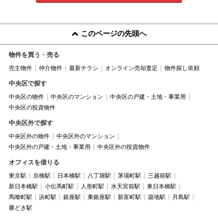
このページの先頭へ
物件を買う・売る
売主物件
仲介物件
最新チラシ
オンライン売却査定
物件探し依頼
中央区で探す
中央区の物件
中央区のマンション
中央区の戸建・土地・事業用
中央区の投資物件
中央区外で探す
中央区外の物件
中央区外のマンション
中央区外の戸建・土地・事業用
中央区外の投資物件
オフィスを借りる
東京駅
京橋駅
日本橋駅
八丁堀駅
茅場町駅
三越前駅
新日本橋駅
小伝馬町駅
人形町駅
水天宮前駅
東日本橋駅
馬喰町駅
浜町駅
銀座駅
東銀座駅
新富町駅
築地駅
月島駅
勝どき駅