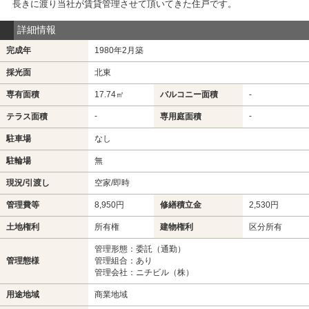
長きに渡り当社が賃貸管理させて頂いてきた住戸です。
詳細情報
完成年
1980年2月築
採光面
北東
専有面積
17.74㎡
バルコニー面積
-
-
-
テラス面積
専用庭面積
駐車場
なし
駐輪場
無
現況/引渡し
空家/即時
管理費等
8,950円
修繕積立金
2,530円
土地権利
所有権
建物権利
区分所有
管理形態：委託（通勤）
管理態様
管理組合：あり
管理会社：ニチビル（株）
用途地域
商業地域