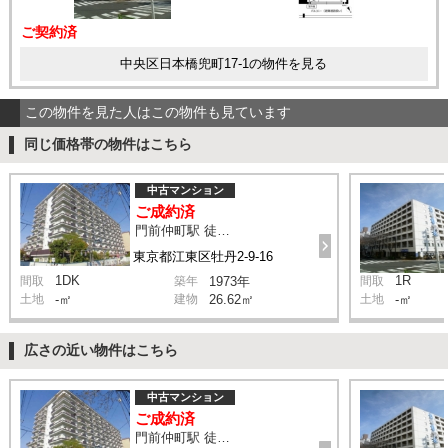
ご契約済
中央区日本橋兜町17-1の物件を見る
この物件を見た人はこの物件も見ています
同じ価格帯の物件はこちら
中古マンション
ご成約済
門前仲町駅 徒歩3分
東京都江東区牡丹2-9-16
1DK
1R
間取
築年
1973年
間取
土地
-㎡
建物
26.62㎡
土地
-㎡
広さの近い物件はこちら
中古マンション
ご成約済
門前仲町駅 徒歩3分