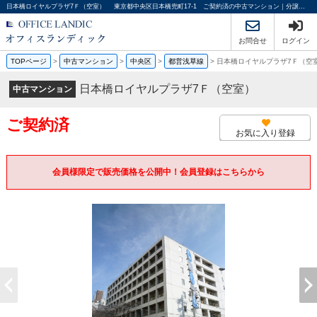
日本橋ロイヤルプラザ7Ｆ（空室） 東京都中央区日本橋兜町17-1 ご契約済の中古マンション｜分譲マンション情報｜オフィスランディック株式会社
お問合せ
ログイン
TOPページ
>
中古マンション
>
中央区
>
都営浅草線
>
日本橋ロイヤルプラザ7Ｆ（
日本橋ロイヤルプラザ7Ｆ（空室）
中古マンション
ご契約済
お気に入り登録
会員様限定で販売価格を公開中！会員登録はこちらから