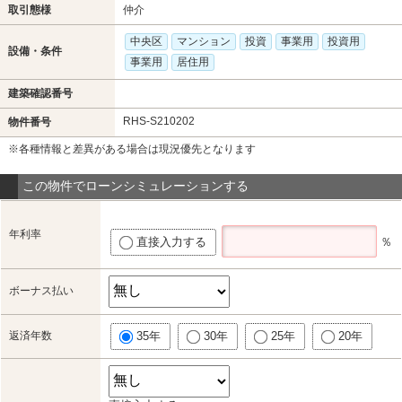
取引態様
仲介
中央区
マンション
投資
事業用
投資用
設備・条件
事業用
居住用
建築確認番号
RHS-S210202
物件番号
※各種情報と差異がある場合は現況優先となります
この物件でローンシミュレーションする
年利率
直接入力する
％
ボーナス払い
返済年数
35年
30年
25年
20年