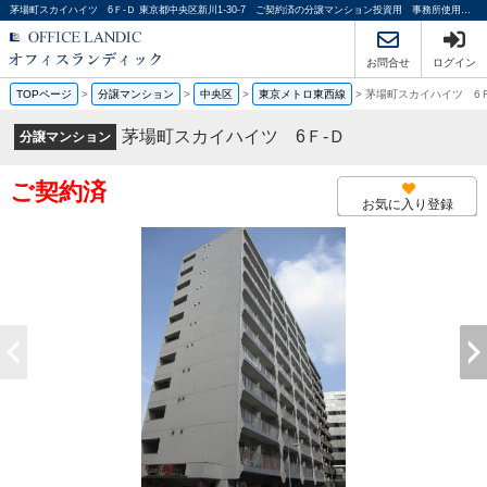
茅場町スカイハイツ 6Ｆ-Ｄ 東京都中央区新川1-30-7 ご契約済の分譲マンション投資用 事務所使用可 １Ｋ オーナーチェンジ｜オフィスランディック株式会社
お問合せ
ログイン
TOPページ
>
分譲マンション
>
中央区
>
東京メトロ東西線
>
茅場町スカイハイツ 6Ｆ
茅場町スカイハイツ 6Ｆ-Ｄ
分譲マンション
ご契約済
お気に入り登録