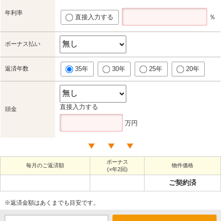
年利率
直接入力する
％
ボーナス払い
返済年数
35年
30年
25年
20年
直接入力する
頭金
万円
ボーナス
毎月のご返済額
物件価格
(×年2回)
ご契約済
※返済金額はあくまでも目安です。