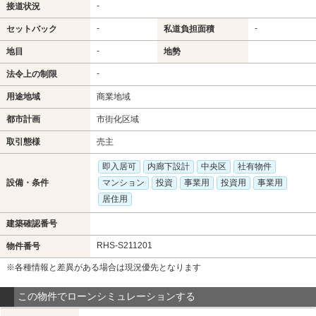
-
接道状況
-
-
セットバック
私道負担面積
-
地目
地勢
-
法令上の制限
用途地域
商業地域
都市計画
市街化区域
取引態様
売主
即入居可
内廊下設計
中央区
社有物件
設備・条件
マンション
投資
事業用
投資用
事業用
居住用
建築確認番号
RHS-S211201
物件番号
※各種情報と差異がある場合は現況優先となります
この物件でローンシミュレーションする