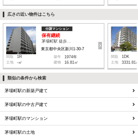
広さの近い物件はこちら
分譲マンション
保有継続
茅場町駅 徒歩8分
東京都中央区新川1-30-7
1R
1DK
間取
築年
1974年
間取
土地
-㎡
建物
16.81㎡
土地
3331.81
類似の条件から検索
茅場町駅の新築戸建て
茅場町駅の中古戸建て
茅場町駅のマンション
茅場町駅の土地