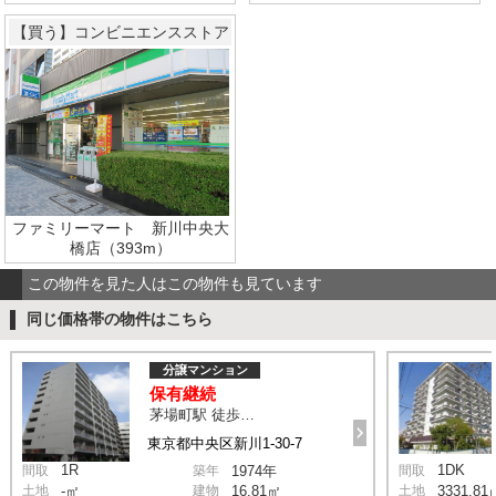
【買う】コンビニエンスストア
ファミリーマート 新川中央大
橋店（393m）
この物件を見た人はこの物件も見ています
同じ価格帯の物件はこちら
分譲マンション
保有継続
茅場町駅 徒歩8分
東京都中央区新川1-30-7
1R
1DK
間取
築年
1974年
間取
土地
-㎡
建物
16.81㎡
土地
3331.81