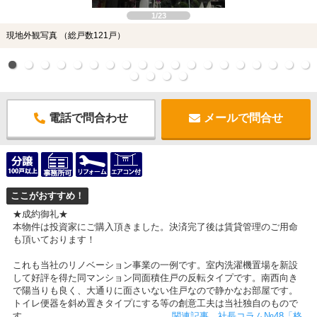
1/23
現地外観写真 （総戸数121戸）
電話で問合わせ
メールで問合せ
ここがおすすめ！
★成約御礼★
本物件は投資家にご購入頂きました。決済完了後は賃貸管理のご用命
も頂いております！
これも当社のリノベーション事業の一例です。室内洗濯機置場を新設
して好評を得た同マンション同面積住戸の反転タイプです。南西向き
で陽当りも良く、大通りに面さいない住戸なので静かなお部屋です。
トイレ便器を斜め置きタイプにする等の創意工夫は当社独自のもので
す。
関連記事 社長コラム№48「格