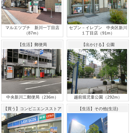
セブン－イレブン 中央区新川
マルエツプチ 新川一丁目店
１丁目店（91m）
（87m）
【生活】郵便局
【出かける】公園
越前堀児童公園（292m）
中央新川二郵便局（236m）
【買う】コンビニエンスストア
【生活】その他(生活)