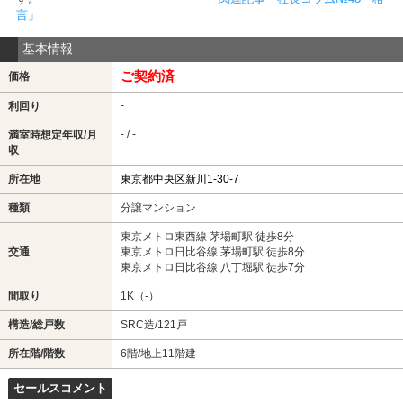
言」
基本情報
ご契約済
価格
-
利回り
- / -
満室時想定年収/月
収
所在地
東京都中央区新川1-30-7
種類
分譲マンション
東京メトロ東西線 茅場町駅 徒歩8分
交通
東京メトロ日比谷線 茅場町駅 徒歩8分
東京メトロ日比谷線 八丁堀駅 徒歩7分
間取り
1K（-）
構造/総戸数
SRC造/121戸
所在階/階数
6階
/地上11階建
セールスコメント