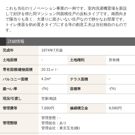
これも当社のリノベーション事業の一例です。室内洗濯機置場を新設
して好評を得た同マンション同面積住戸の反転タイプです。南西向き
で陽当りも良く、大通りに面さいない住戸なので静かなお部屋です。
トイレ便器を斜め置きタイプにする等の創意工夫は当社独自のもので
す。
詳細情報
完成年
1974年7月築
土地面積
-
土地権利
所有権
専有面積/建物面積
20.31㎡ / -
4.2m²
-
バルコニー面積
テラス面積
-(%)
-(%)
建ぺい率
容積率
現況/引渡し
空家/相談
管理費等
7,890円
修繕積立金
9,090円
管理形態：-
管理態様
管理組合：あり
管理会社：東京互光(株)