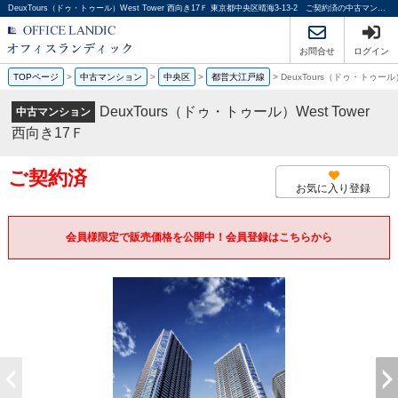
DeuxTours（ドゥ・トゥール）West Tower 西向き17Ｆ 東京都中央区晴海3-13-2 ご契約済の中古マンション｜分譲マンション情報｜オフィスランディック株式会社
お問合せ
ログイン
TOPページ
>
中古マンション
>
中央区
>
都営大江戸線
>
DeuxTours（ドゥ・トゥール）
DeuxTours（ドゥ・トゥール）West Tower
中古マンション
西向き17Ｆ
ご契約済
お気に入り登録
会員様限定で販売価格を公開中！会員登録はこちらから