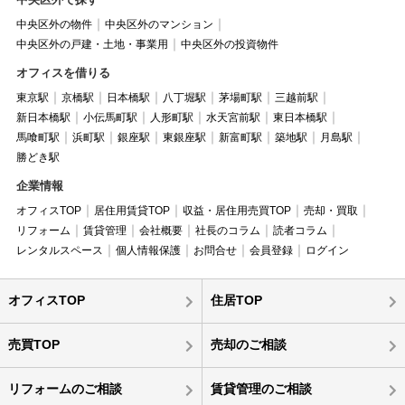
中央区外の物件
中央区外のマンション
中央区外の戸建・土地・事業用
中央区外の投資物件
オフィスを借りる
東京駅
京橋駅
日本橋駅
八丁堀駅
茅場町駅
三越前駅
新日本橋駅
小伝馬町駅
人形町駅
水天宮前駅
東日本橋駅
馬喰町駅
浜町駅
銀座駅
東銀座駅
新富町駅
築地駅
月島駅
勝どき駅
企業情報
オフィスTOP
居住用賃貸TOP
収益・居住用売買TOP
売却・買取
リフォーム
賃貸管理
会社概要
社長のコラム
読者コラム
レンタルスペース
個人情報保護
お問合せ
会員登録
ログイン
オフィスTOP
住居TOP
売買TOP
売却のご相談
リフォームのご相談
賃貸管理のご相談