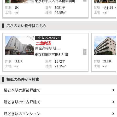
東京都中央区日本橋堀留町2-1-3
1R
間取
築年
1981年
間取
それ以上
土地
-㎡
建物
44.99㎡
土地
-㎡
広さの近い物件はこちら
中古マンション
ご成約済
白金高輪駅 徒歩7分
東京都港区三田5-2-18
3LDK
2LDK
間取
築年
1972年
間取
土地
-㎡
建物
71.15㎡
土地
-㎡
類似の条件から検索
勝どき駅の新築戸建て
勝どき駅の中古戸建て
勝どき駅のマンション