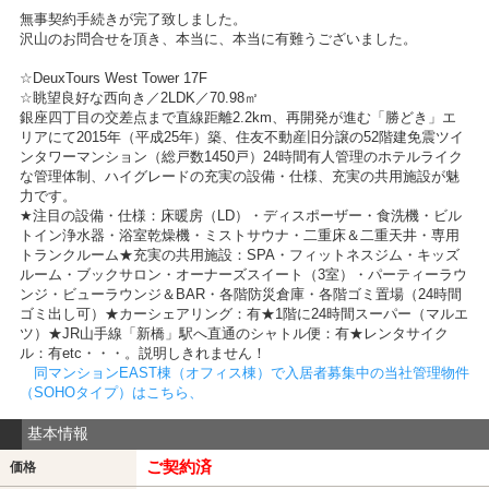
無事契約手続きが完了致しました。
沢山のお問合せを頂き、本当に、本当に有難うございました。
☆DeuxTours West Tower 17F
☆眺望良好な西向き／2LDK／70.98㎡
銀座四丁目の交差点まで直線距離2.2km、再開発が進む「勝どき」エ
リアにて2015年（平成25年）築、住友不動産旧分譲の52階建免震ツイ
ンタワーマンション（総戸数1450戸）24時間有人管理のホテルライク
な管理体制、ハイグレードの充実の設備・仕様、充実の共用施設が魅
力です。
★注目の設備・仕様：床暖房（LD）・ディスポーザー・食洗機・ビル
トイン浄水器・浴室乾燥機・ミストサウナ・二重床＆二重天井・専用
トランクルーム★充実の共用施設：SPA・フィットネスジム・キッズ
ルーム・ブックサロン・オーナーズスイート（3室）・パーティーラウ
ンジ・ビューラウンジ＆BAR・各階防災倉庫・各階ゴミ置場（24時間
ゴミ出し可）★カーシェアリング：有★1階に24時間スーパー（マルエ
ツ）★JR山手線「新橋」駅へ直通のシャトル便：有★レンタサイク
ル：有etc・・・。説明しきれません！
同マンションEAST棟（オフィス棟）で入居者募集中の当社管理物件
（SOHOタイプ）はこちら、
基本情報
ご契約済
価格