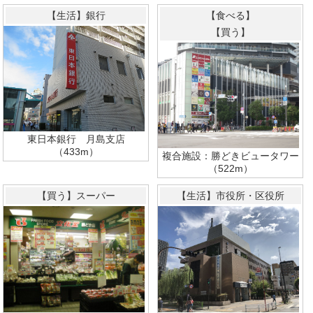
【生活】銀行
【食べる】
【買う】
東日本銀行 月島支店
（433m）
複合施設：勝どきビュータワー
（522m）
【買う】スーパー
【生活】市役所・区役所