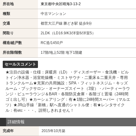
所在地
東京都中央区晴海3-13-2
種類
中古マンション
交通
都営大江戸線 勝どき駅 徒歩9分
間取り
2LDK（LD16.9/K3/洋室6/洋室5）
構造/総戸数
RC造/1450戸
所在階/階数
17階
/地上52階 地下1階建
セールスコメント
★注目の設備・仕様：床暖房（LD）・ディスポーザー・食洗機・ビル
トイン浄水器・浴室乾燥機・ミストサウナ・二重床＆二重天井・専用
トランクルーム★充実の共用施設：SPA・フィットネスジム・キッズ
ルーム・ブックサロン・オーナーズスイート（3室）・パーティーラウ
ンジ・ビューラウンジ＆BAR・各階防災倉庫・各階ゴミ置場（24時間
ゴミ出し可）★カーシェアリング：有★1階に24時間スーパー（マルエ
ツ）★JR山手線「新橋」駅へ直通のシャトル便：有★レンタサイク
ル：有etc・・・。説明しきれません！
詳細情報
完成年
2015年10月築