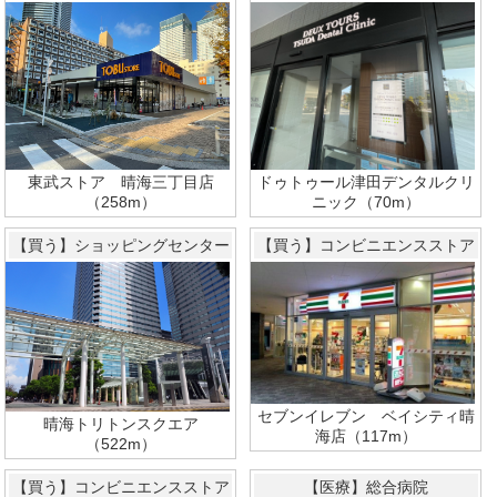
東武ストア 晴海三丁目店
ドゥトゥール津田デンタルクリ
（258m）
ニック（70m）
【買う】ショッピングセンター
【買う】コンビニエンスストア
セブンイレブン ベイシティ晴
晴海トリトンスクエア
海店（117m）
（522m）
【買う】コンビニエンスストア
【医療】総合病院