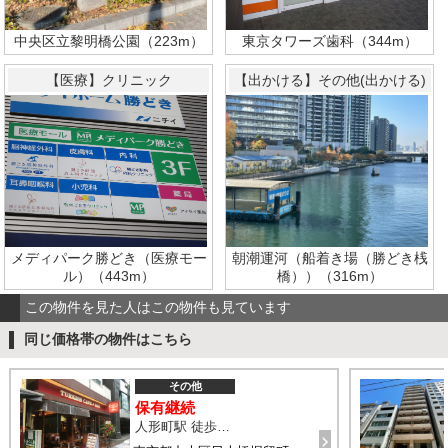
中央区立黎明橋公園（223m）
東京タワーズ歯科（344m）
【医療】クリニック
【出かける】その他(出かける)
朝潮運河（船着き場（勝どき桟
メディパーク勝どき（医療モー
橋））（316m）
ル）（443m）
この物件を見た人はこの物件も見ています
同じ価格帯の物件はこちら
その他
保有継続
人形町駅 徒歩3分