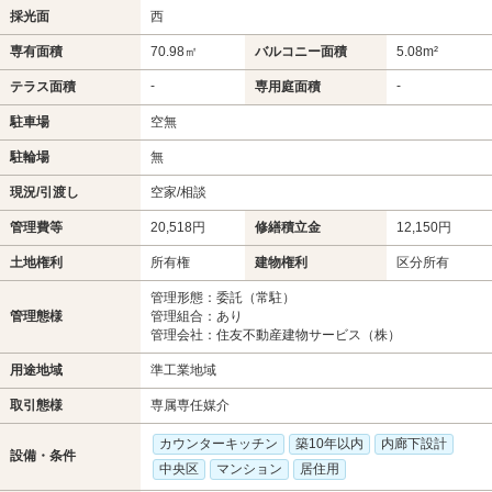
採光面
西
専有面積
70.98㎡
バルコニー面積
5.08m²
-
-
テラス面積
専用庭面積
駐車場
空無
駐輪場
無
現況/引渡し
空家/相談
管理費等
20,518円
修繕積立金
12,150円
土地権利
所有権
建物権利
区分所有
管理形態：委託（常駐）
管理態様
管理組合：あり
管理会社：住友不動産建物サービス（株）
用途地域
準工業地域
取引態様
専属専任媒介
カウンターキッチン
築10年以内
内廊下設計
設備・条件
中央区
マンション
居住用