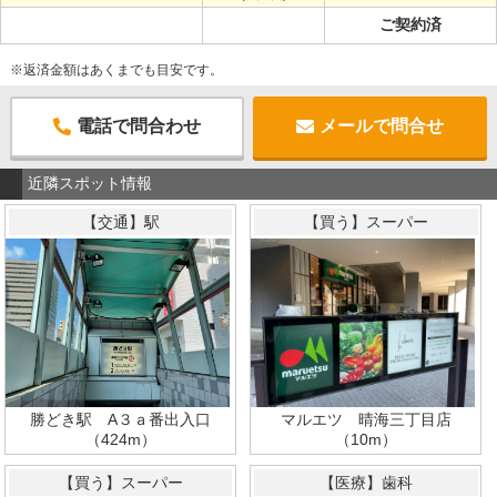
ご契約済
※返済金額はあくまでも目安です。
電話で問合わせ
メールで問合せ
近隣スポット情報
【交通】駅
【買う】スーパー
勝どき駅 A３ａ番出入口
マルエツ 晴海三丁目店
（424m）
（10m）
【買う】スーパー
【医療】歯科