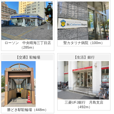
ローソン 中央晴海三丁目店
聖カタリナ病院（100m）
（285m）
【交通】駐輪場
【生活】銀行
三菱UFJ銀行 月島支店
（492m）
勝どき駅駐輪場（448m）