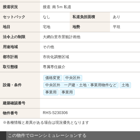
接道状況
接道: 南 5ｍ 私道
セットバック
なし
私道負担面積
あり
地目
宅地
地勢
平坦
法令上の制限
大網白里市景観計画他
用途地域
その他
都市計画
市街化調整区域
取引態様
専属専任媒介
価格変更
中央区外
設備・条件
中央区外 一戸建・土地・事業用物件など
土地
事業用
事業用
建築確認番号
RHS-S230306
物件番号
※各種情報と差異がある場合は現況優先となります
この物件でローンシミュレーションする