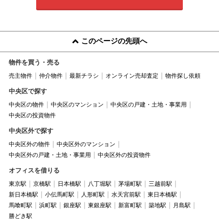
このページの先頭へ
物件を買う・売る
売主物件
仲介物件
最新チラシ
オンライン売却査定
物件探し依頼
中央区で探す
中央区の物件
中央区のマンション
中央区の戸建・土地・事業用
中央区の投資物件
中央区外で探す
中央区外の物件
中央区外のマンション
中央区外の戸建・土地・事業用
中央区外の投資物件
オフィスを借りる
東京駅
京橋駅
日本橋駅
八丁堀駅
茅場町駅
三越前駅
新日本橋駅
小伝馬町駅
人形町駅
水天宮前駅
東日本橋駅
馬喰町駅
浜町駅
銀座駅
東銀座駅
新富町駅
築地駅
月島駅
勝どき駅