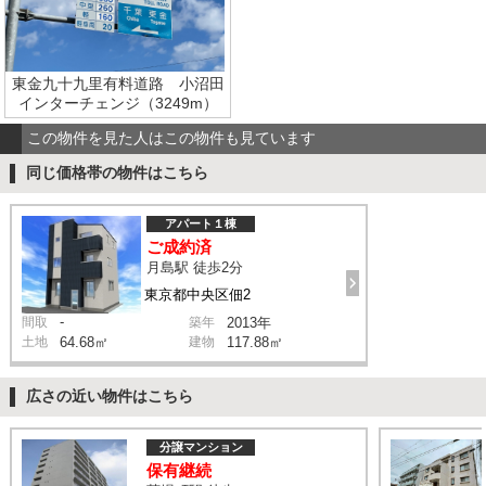
東金九十九里有料道路 小沼田
インターチェンジ（3249m）
この物件を見た人はこの物件も見ています
同じ価格帯の物件はこちら
アパート１棟
ご成約済
月島駅 徒歩2分
東京都中央区佃2
-
間取
築年
2013年
土地
64.68㎡
建物
117.88㎡
広さの近い物件はこちら
分譲マンション
保有継続