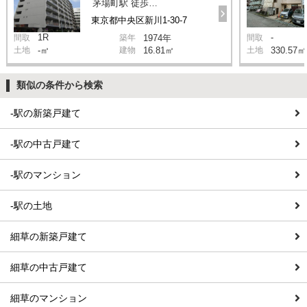
茅場町駅 徒歩8分
東京都中央区新川1-30-7
1R
-
間取
築年
1974年
間取
土地
-㎡
建物
16.81㎡
土地
330.57㎡
類似の条件から検索
-駅の新築戸建て
-駅の中古戸建て
-駅のマンション
-駅の土地
細草の新築戸建て
細草の中古戸建て
細草のマンション