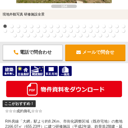
1/54
現地外観写真 研修施設全景
電話で問合わせ
メールで問合せ
ここがおすすめ！
☆☆☆成約御礼☆☆☆
R外房線「大網」駅より約8.2Km、市街化調整区域（既存宅地）の敷地
2166.07㎡（655.23坪）に建つ研修施設（平成2年築、鉄骨造2階建・延