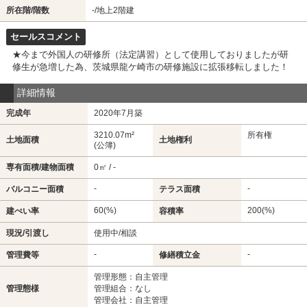
所在階/階数
-
/地上2階建
セールスコメント
★今まで外国人の研修所（法定講習）として使用しておりましたが研
修生が急増した為、茨城県龍ケ崎市の研修施設に拡張移転しました！
詳細情報
完成年
2020年7月築
3210.07m²
所有権
土地面積
土地権利
(公簿)
専有面積/建物面積
0㎡ / -
-
-
バルコニー面積
テラス面積
60(%)
200(%)
建ぺい率
容積率
現況/引渡し
使用中/相談
-
-
管理費等
修繕積立金
管理形態：自主管理
管理態様
管理組合：なし
管理会社：自主管理