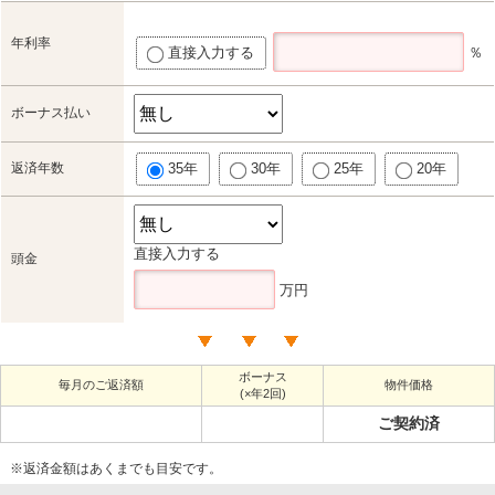
年利率
直接入力する
％
ボーナス払い
返済年数
35年
30年
25年
20年
直接入力する
頭金
万円
ボーナス
毎月のご返済額
物件価格
(×年2回)
ご契約済
※返済金額はあくまでも目安です。