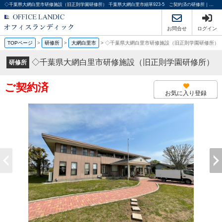
◇千葉県大網白里市研修施設（旧正則学園研修所） 千葉県大網白里市細草923-5 ご契約済の研修所｜投資物件や収益物件｜オフィスランディック株式会社
お問合せ
ログイン
TOPページ
>
研修所
>
大網白里市
>
◇千葉県大網白里市研修施設（旧正則学園研修所）
◇千葉県大網白里市研修施設（旧正則学園研修所）
研修所
ご契約済
お気に入り登録