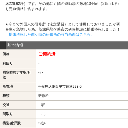
床226.62坪）です。その他に近隣の運動場の敷地1044㎡（315.81坪）
も売買価格に含まれます。
★今まで外国人の研修所（法定講習）として使用しておりましたが研
修生が急増した為、茨城県龍ケ崎市の研修施設に拡張移転しました！
拡張移転した龍ケ崎の研修所の該当画面はこちら、
基本情報
ご契約済
価格
-
利回り
- / -
満室時想定年収/月
収
所在地
千葉県大網白里市細草923-5
種類
研修所
交通
- -駅 -
間取り
-（-）
構造/総戸数
S造/-