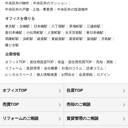
中央区外の物件
中央区外のマンション
中央区外の戸建・土地・事業用
中央区外の投資物件
オフィスを借りる
東京駅
京橋駅
日本橋駅
八丁堀駅
茅場町駅
三越前駅
新日本橋駅
小伝馬町駅
人形町駅
水天宮前駅
東日本橋駅
馬喰町駅
浜町駅
銀座駅
東銀座駅
新富町駅
築地駅
月島駅
勝どき駅
企業情報
オフィスTOP
居住用賃貸TOP
収益・居住用売買TOP
売却・買取
リフォーム
賃貸管理
会社概要
社長のコラム
読者コラム
レンタルスペース
個人情報保護
お問合せ
会員登録
ログイン
オフィスTOP
住居TOP
売買TOP
売却のご相談
リフォームのご相談
賃貸管理のご相談