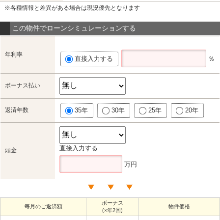
※各種情報と差異がある場合は現況優先となります
この物件でローンシミュレーションする
年利率
直接入力する
％
ボーナス払い
返済年数
35年
30年
25年
20年
直接入力する
頭金
万円
ボーナス
毎月のご返済額
物件価格
(×年2回)