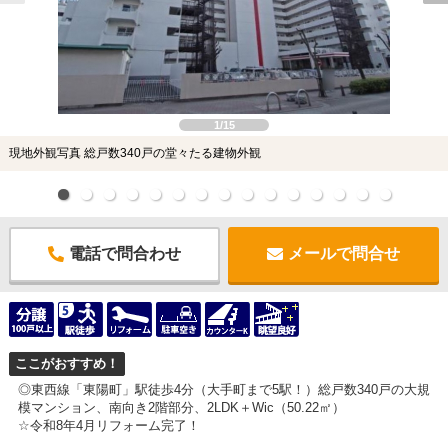
1/15
現地外観写真 総戸数340戸の堂々たる建物外観
電話で問合わせ
メールで問合せ
ここがおすすめ！
◎東西線「東陽町」駅徒歩4分（大手町まで5駅！）総戸数340戸の大規
模マンション、南向き2階部分、2LDK＋Wic（50.22㎡）
☆令和8年4月リフォーム完了！