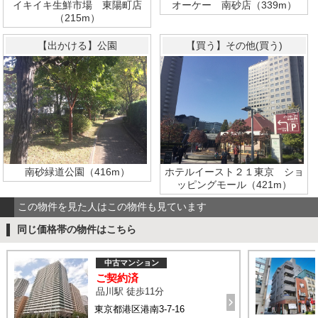
イキイキ生鮮市場 東陽町店
オーケー 南砂店（339m）
（215m）
【出かける】公園
【買う】その他(買う)
南砂緑道公園（416m）
ホテルイースト２１東京 ショ
ッピングモール（421m）
この物件を見た人はこの物件も見ています
同じ価格帯の物件はこちら
中古マンション
ご契約済
品川駅 徒歩11分
東京都港区港南3-7-16