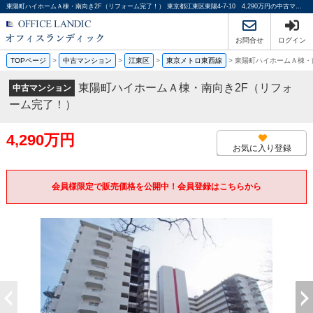
東陽町ハイホームＡ棟・南向き2F（リフォーム完了！） 東京都江東区東陽4-7-10 4,290万円の中古マンション大規模マンション｜オフィスランディック株式会社
お問合せ
ログイン
TOPページ
>
中古マンション
>
江東区
>
東京メトロ東西線
>
東陽町ハイホームＡ棟・
東陽町ハイホームＡ棟・南向き2F（リフォ
中古マンション
ーム完了！）
4,290万円
お気に入り登録
会員様限定で販売価格を公開中！会員登録はこちらから