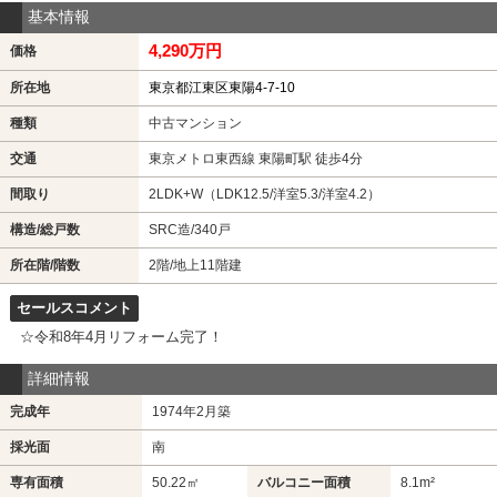
基本情報
4,290万円
価格
所在地
東京都江東区東陽4-7-10
種類
中古マンション
交通
東京メトロ東西線 東陽町駅 徒歩4分
間取り
2LDK+W（LDK12.5/洋室5.3/洋室4.2）
構造/総戸数
SRC造/340戸
所在階/階数
2階
/地上11階建
セールスコメント
☆令和8年4月リフォーム完了！
詳細情報
完成年
1974年2月築
採光面
南
専有面積
50.22㎡
バルコニー面積
8.1m²