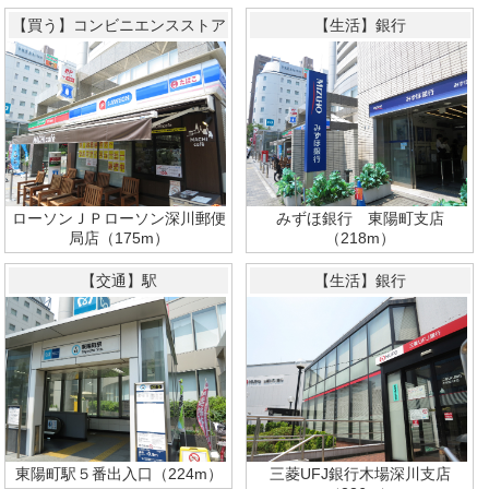
【買う】コンビニエンスストア
【生活】銀行
ローソンＪＰローソン深川郵便
みずほ銀行 東陽町支店
局店（175m）
（218m）
【交通】駅
【生活】銀行
東陽町駅５番出入口（224m）
三菱UFJ銀行木場深川支店