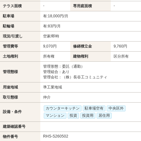
-
-
テラス面積
専用庭面積
駐車場
有:18,000円/月
駐輪場
有:83円/月
現況/引渡し
空家/即時
管理費等
9,070円
修繕積立金
9,760円
土地権利
所有権
建物権利
区分所有
管理形態：委託（通勤）
管理態様
管理組合：あり
管理会社：（株）長谷工コミュニティ
用途地域
準工業地域
取引態様
仲介
カウンターキッチン
駐車場空有
中央区外
設備・条件
マンション
投資
投資用
居住用
建築確認番号
RHS-S260502
物件番号