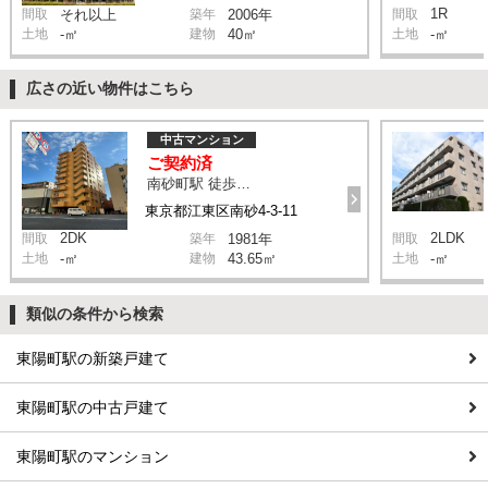
1R
間取
それ以上
築年
2006年
間取
土地
-㎡
建物
40㎡
土地
-㎡
広さの近い物件はこちら
中古マンション
ご契約済
南砂町駅 徒歩10分
東京都江東区南砂4-3-11
2DK
2LDK
間取
築年
1981年
間取
土地
-㎡
建物
43.65㎡
土地
-㎡
類似の条件から検索
東陽町駅の新築戸建て
東陽町駅の中古戸建て
東陽町駅のマンション