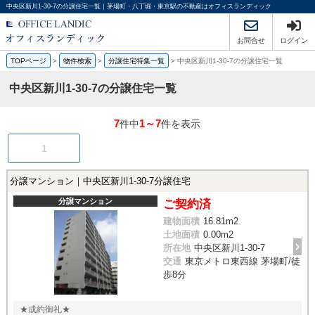
中央区新川1-30-7の分譲住宅一覧｜茅場町・八丁堀・東京駅の不動産はオフィスランディック
お問合せ
ログイン
TOPページ
>
物件検索
>
分譲住宅特集一覧
>
中央区新川1-30-7の分譲住宅一覧
中央区新川1-30-7の分譲住宅一覧
7
1～7
件中
件を表示
1
分譲マンション｜中央区新川1-30-7分譲住宅
分譲マンション
ご契約済
建物面積
16.81m
2
土地面積
0.00m
2
所在地
中央区新川1-30-7
交通
東京メトロ東西線 茅場町/徒
歩8分
★成約御礼★