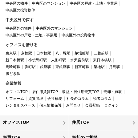
中央区の物件
中央区のマンション
中央区の戸建・土地・事業用
中央区の投資物件
中央区外で探す
中央区外の物件
中央区外のマンション
中央区外の戸建・土地・事業用
中央区外の投資物件
オフィスを借りる
東京駅
京橋駅
日本橋駅
八丁堀駅
茅場町駅
三越前駅
新日本橋駅
小伝馬町駅
人形町駅
水天宮前駅
東日本橋駅
馬喰町駅
浜町駅
銀座駅
東銀座駅
新富町駅
築地駅
月島駅
勝どき駅
企業情報
オフィスTOP
居住用賃貸TOP
収益・居住用売買TOP
売却・買取
リフォーム
賃貸管理
会社概要
社長のコラム
読者コラム
レンタルスペース
個人情報保護
お問合せ
会員登録
ログイン
オフィスTOP
住居TOP
売買TOP
売却のご相談