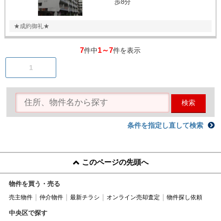
歩8分
★成約御礼★
7
1～7
件中
件を表示
1
検索
条件を指定し直して検索
このページの先頭へ
物件を買う・売る
売主物件
仲介物件
最新チラシ
オンライン売却査定
物件探し依頼
中央区で探す