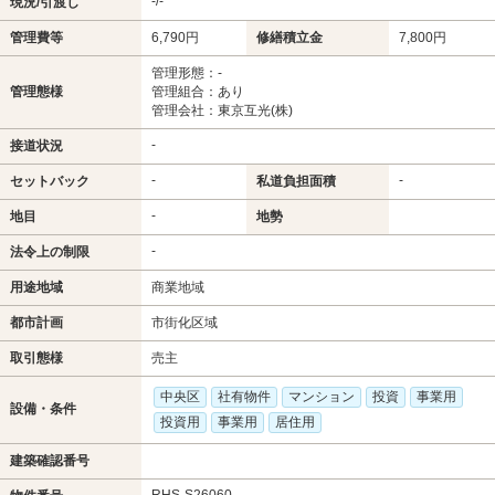
-/-
現況/引渡し
管理費等
6,790円
修繕積立金
7,800円
管理形態：-
管理態様
管理組合：あり
管理会社：東京互光(株)
-
接道状況
-
-
セットバック
私道負担面積
-
地目
地勢
-
法令上の制限
用途地域
商業地域
都市計画
市街化区域
取引態様
売主
中央区
社有物件
マンション
投資
事業用
設備・条件
投資用
事業用
居住用
建築確認番号