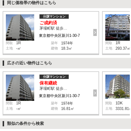
同じ価格帯の物件はこちら
分譲マンション
ご成約済
茅場町駅 徒歩8分
東京都中央区新川1-30-7
1R
1R
間取
築年
1974年
間取
土地
-㎡
建物
18.3㎡
土地
293.37㎡
広さの近い物件はこちら
分譲マンション
保有継続
茅場町駅 徒歩8分
東京都中央区新川1-30-7
1R
1DK
間取
築年
1974年
間取
土地
-㎡
建物
16.81㎡
土地
3331.81
類似の条件から検索