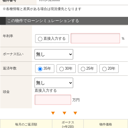
RHS-S26060
物件番号
※各種情報と差異がある場合は現況優先となります
この物件でローンシミュレーションする
年利率
直接入力する
％
ボーナス払い
返済年数
35年
30年
25年
20年
直接入力する
頭金
万円
ボーナス
毎月のご返済額
物件価格
(×年2回)