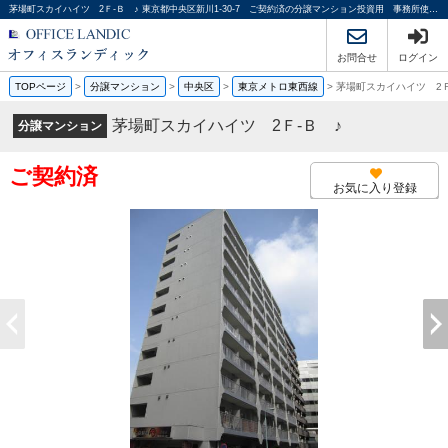
茅場町スカイハイツ 2Ｆ-Ｂ ♪ 東京都中央区新川1-30-7 ご契約済の分譲マンション投資用 事務所使用可 １Ｒ｜オフィスランディック株式会社
お問合せ
ログイン
TOPページ
>
分譲マンション
>
中央区
>
東京メトロ東西線
>
茅場町スカイハイツ 2Ｆ
茅場町スカイハイツ 2Ｆ-Ｂ ♪
分譲マンション
ご契約済
お気に入り登録