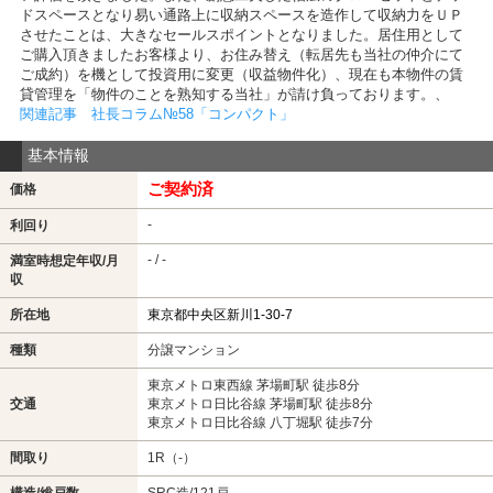
ドスペースとなり易い通路上に収納スペースを造作して収納力をＵＰ
させたことは、大きなセールスポイントとなりました。居住用として
ご購入頂きましたお客様より、お住み替え（転居先も当社の仲介にて
ご成約）を機として投資用に変更（収益物件化）、現在も本物件の賃
貸管理を「物件のことを熟知する当社」が請け負っております。、
関連記事 社長コラム№58「コンパクト」
基本情報
ご契約済
価格
-
利回り
- / -
満室時想定年収/月
収
所在地
東京都中央区新川1-30-7
種類
分譲マンション
東京メトロ東西線 茅場町駅 徒歩8分
交通
東京メトロ日比谷線 茅場町駅 徒歩8分
東京メトロ日比谷線 八丁堀駅 徒歩7分
間取り
1R（-）