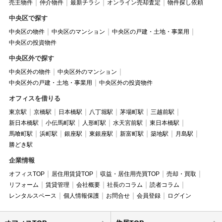
売主物件
仲介物件
最新チラシ
オンライン売却査定
物件探し依頼
中央区で探す
中央区の物件
中央区のマンション
中央区の戸建・土地・事業用
中央区の投資物件
中央区外で探す
中央区外の物件
中央区外のマンション
中央区外の戸建・土地・事業用
中央区外の投資物件
オフィスを借りる
東京駅
京橋駅
日本橋駅
八丁堀駅
茅場町駅
三越前駅
新日本橋駅
小伝馬町駅
人形町駅
水天宮前駅
東日本橋駅
馬喰町駅
浜町駅
銀座駅
東銀座駅
新富町駅
築地駅
月島駅
勝どき駅
企業情報
オフィスTOP
居住用賃貸TOP
収益・居住用売買TOP
売却・買取
リフォーム
賃貸管理
会社概要
社長のコラム
読者コラム
レンタルスペース
個人情報保護
お問合せ
会員登録
ログイン