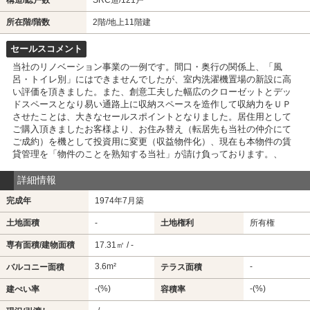
構造/総戸数
SRC造/121戸
所在階/階数
2階
/地上11階建
セールスコメント
当社のリノベーション事業の一例です。間口・奥行の関係上、「風
呂・トイレ別」にはできませんでしたが、室内洗濯機置場の新設に高
い評価を頂きました。また、創意工夫した幅広のクローゼットとデッ
ドスペースとなり易い通路上に収納スペースを造作して収納力をＵＰ
させたことは、大きなセールスポイントとなりました。居住用として
ご購入頂きましたお客様より、お住み替え（転居先も当社の仲介にて
ご成約）を機として投資用に変更（収益物件化）、現在も本物件の賃
貸管理を「物件のことを熟知する当社」が請け負っております。、
詳細情報
完成年
1974年7月築
土地面積
-
土地権利
所有権
専有面積/建物面積
17.31㎡ / -
3.6m²
-
バルコニー面積
テラス面積
-(%)
-(%)
建ぺい率
容積率