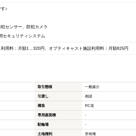
す♪
防犯センサー、防犯カメラ
時間セキュリティシステム
利用料：月額1，320円、オプティキャスト施設利用料：月額825円
取引態様
一般媒介
引渡し
相談
構造
RC造
専用庭面積
-
駐輪場
-
土地権利
所有権