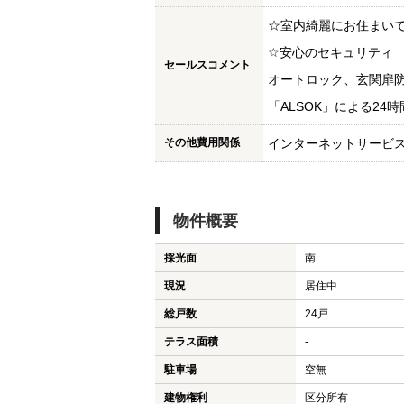
☆室内綺麗にお住まいで
☆安心のセキュリティ
セールスコメント
オートロック、玄関扉
「ALSOK」による24
その他費用関係
インターネットサービス
物件概要
採光面
南
現況
居住中
総戸数
24戸
テラス面積
-
駐車場
空無
建物権利
区分所有