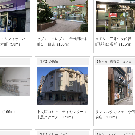
タイムフィットネ
セブン―イレブン 千代田岩本
ＡＴＭ：三井住友銀行 
本町（58m）
町１丁目店（105m）
町駅前出張所（115m）
【生活】公民館
【食べる】喫茶店・カフェ
（166m）
中央区コミュニティセンター：
サンマルクカフェ 小伝
十思スクエア（173m）
前店（213m）
【生活】クリーニング
【買う】コンビニエンススト