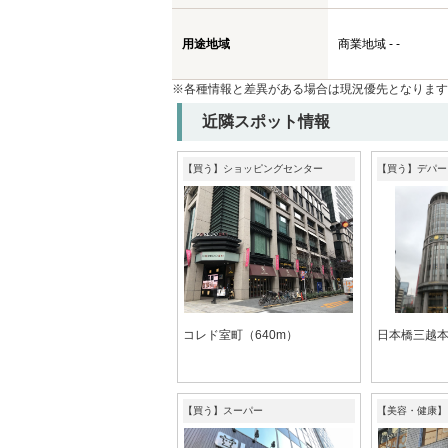
用途地域
商業地域 - -
※各種情報と差異がある場合は現況優先となります
近隣スポット情報
【買う】ショッピングセンター
【買う】デパー
コレド室町（640m）
日本橋三越本
【買う】スーパー
【美容・健康】