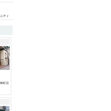
ニティ
喰町店