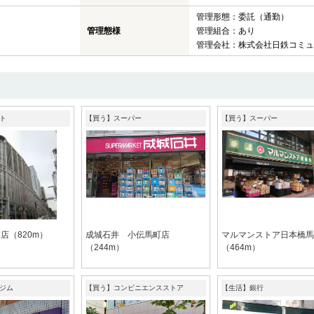
管理形態：委託（通勤）
管理態様
管理組合：あり
管理会社：株式会社日鉄コミュ
ト
【買う】スーパー
【買う】スーパー
店（820m）
成城石井 小伝馬町店
マルマンストア日本橋馬
（244m）
（464m）
ジム
【買う】コンビニエンスストア
【生活】銀行