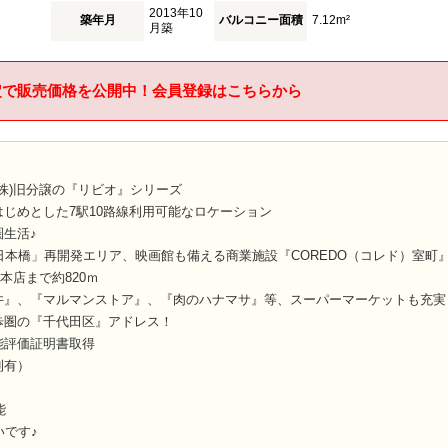
2013年10
築年月
バルコニー面積
7.12m²
月築
定で販売価格を公開中！会員登録はこちらから
株)旧分譲の『リビオ』シリーズ
じめとした7駅10路線利用可能なロケーション
生活♪
日本橋」再開発エリア、映画館も備える商業施設『COREDO（コレド）室町
本店まで約820ｍ
井』、『マルマンストア』、『肉のハナマサ』等、スーパーマーケットも充実
歩圏の『千代田区』アドレス！
能評価証明書取得
則有）
能
いです♪