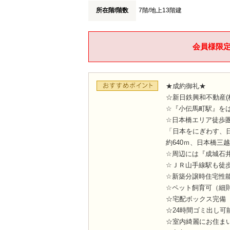
所在階/階数
7階
/地上13階建
会員様限
★成約御礼★
☆新日鉄興和不動産(
☆『小伝馬町駅』をは
☆日本橋エリア徒歩圏
「日本をにぎわす、
約640ｍ、日本橋三越
☆周辺には『成城石
☆ＪＲ山手線駅も徒
☆新築分譲時住宅性
☆ペット飼育可（細
☆宅配ボックス完備
☆24時間ゴミ出し可
☆室内綺麗にお住ま