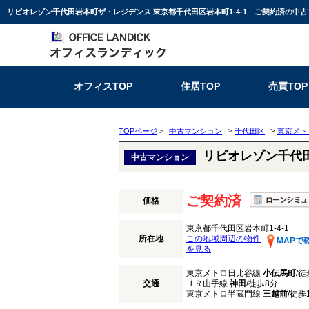
オフィスTOP
住居TOP
売買TOP
>
>
TOPページ
>
中古マンション
千代田区
東京メト
リビオレゾン千代
中古マンション
ご契約済
価格
東京都千代田区岩本町1-4-1
所在地
この地域周辺の物件
MAPで
を見る
東京メトロ日比谷線
小伝馬町
/徒
交通
ＪＲ山手線
神田
/徒歩8分
東京メトロ半蔵門線
三越前
/徒歩