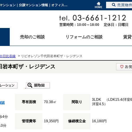
売買物
リビオレゾン千代田岩本町ザ・レジデンス 東京都千代田区岩本町1-4-1 ご契約済の中古マンション｜分譲マンション情報｜オフィスランディック株式会社
営業時間：10:00～18:00 定休日：日曜日
売却のご相談
リフォームのご相談
賃貸
>
ロ日比谷線
リビオレゾン千代田岩本町ザ・レジデンス
田岩本町ザ・レジデンス
3LDK （LDK15.4/洋室6
専有面積
70.38㎡
間取り
確認
洋室4.5）
歩4分
管理費等
19,350円
修繕積立金
16,180円
10分