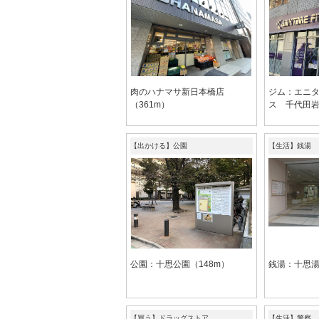
肉のハナマサ新日本橋店
ジム：エニ
（361m）
ス 千代田岩
【出かける】公園
【生活】銭湯
公園：十思公園（148m）
銭湯：十思湯
【買う】ドラッグストア
【生活】警察