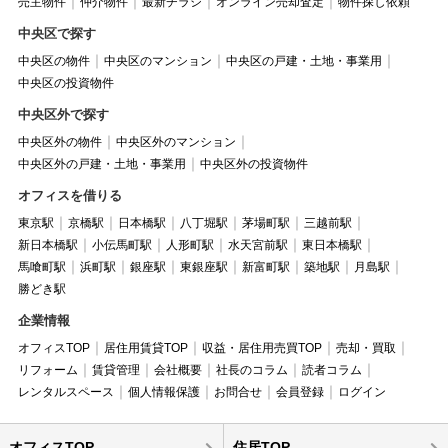
売主物件
仲介物件
最新チラシ
オンライン売却査定
物件探し依頼
中央区で探す
中央区の物件
中央区のマンション
中央区の戸建・土地・事業用
中央区の投資物件
中央区外で探す
中央区外の物件
中央区外のマンション
中央区外の戸建・土地・事業用
中央区外の投資物件
オフィスを借りる
東京駅
京橋駅
日本橋駅
八丁堀駅
茅場町駅
三越前駅
新日本橋駅
小伝馬町駅
人形町駅
水天宮前駅
東日本橋駅
馬喰町駅
浜町駅
銀座駅
東銀座駅
新富町駅
築地駅
月島駅
勝どき駅
企業情報
オフィスTOP
居住用賃貸TOP
収益・居住用売買TOP
売却・買取
リフォーム
賃貸管理
会社概要
社長のコラム
読者コラム
レンタルスペース
個人情報保護
お問合せ
会員登録
ログイン
オフィスTOP
住居TOP