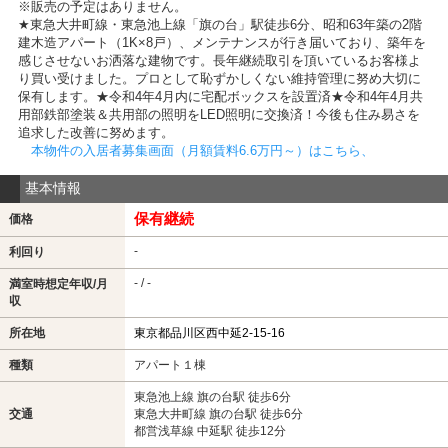
※販売の予定はありません。
★東急大井町線・東急池上線「旗の台」駅徒歩6分、昭和63年築の2階
建木造アパート（1K×8戸）、メンテナンスが行き届いており、築年を
感じさせないお洒落な建物です。長年継続取引を頂いているお客様よ
り買い受けました。プロとして恥ずかしくない維持管理に努め大切に
保有します。★令和4年4月内に宅配ボックスを設置済★令和4年4月共
用部鉄部塗装＆共用部の照明をLED照明に交換済！今後も住み易さを
追求した改善に努めます。
本物件の入居者募集画面（月額賃料6.6万円～）はこちら、
基本情報
保有継続
価格
-
利回り
- / -
満室時想定年収/月
収
所在地
東京都品川区西中延2-15-16
種類
アパート１棟
東急池上線 旗の台駅 徒歩6分
交通
東急大井町線 旗の台駅 徒歩6分
都営浅草線 中延駅 徒歩12分