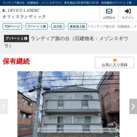
ランディア旗の台（旧建物名：メゾンスギウラ） 東京都品川区西中延2-15-16 保有継続のアパート１棟｜投資物件や収益物件｜オフィスランディック株式会社
お問合せ
ログイン
TOPページ
>
アパート１棟
>
品川区
>
東急池上線
>
ランディア旗の台（旧建物名：メ
ランディア旗の台（旧建物名：メゾンスギウ
アパート１棟
ラ）
保有継続
お気に入り登録