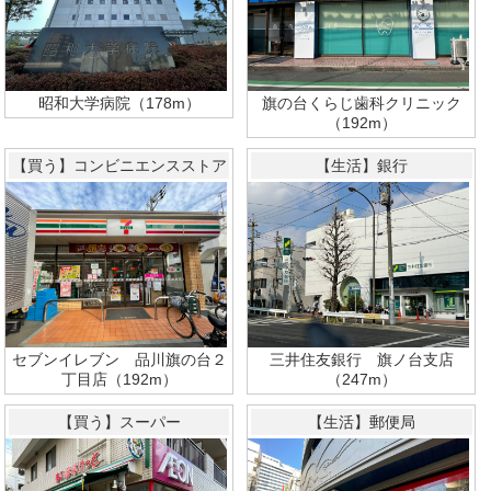
昭和大学病院（178m）
旗の台くらじ歯科クリニック
（192m）
【買う】コンビニエンスストア
【生活】銀行
セブンイレブン 品川旗の台２
三井住友銀行 旗ノ台支店
丁目店（192m）
（247m）
【買う】スーパー
【生活】郵便局