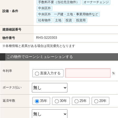
手数料不要（当社売主物件）
オーナーチェンジ
中央区外
設備・条件
中央区外 一戸建・土地・事業用物件など
社有物件
土地
投資
投資用
建築確認番号
RHS-S220303
物件番号
※各種情報と差異がある場合は現況優先となります
この物件でローンシミュレーションする
年利率
直接入力する
％
ボーナス払い
返済年数
35年
30年
25年
20年