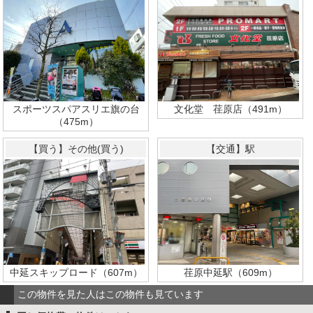
スポーツスパアスリエ旗の台
文化堂 荏原店（491m）
（475m）
【買う】その他(買う)
【交通】駅
中延スキップロード（607m）
荏原中延駅（609m）
この物件を見た人はこの物件も見ています