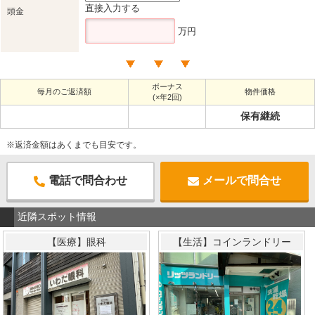
直接入力する
頭金
万円
ボーナス
毎月のご返済額
物件価格
(×年2回)
保有継続
※返済金額はあくまでも目安です。
電話で問合わせ
メールで問合せ
近隣スポット情報
【医療】眼科
【生活】コインランドリー