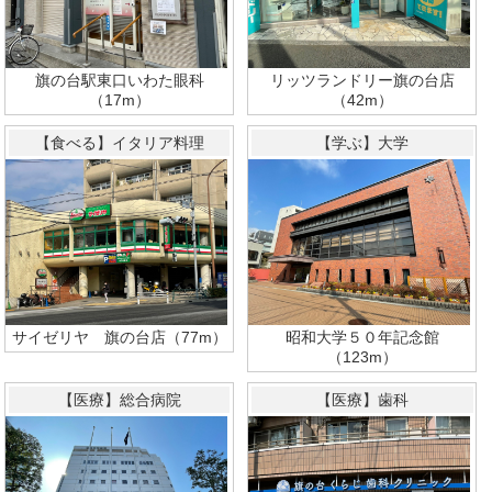
旗の台駅東口いわた眼科
リッツランドリー旗の台店
（17m）
（42m）
【食べる】イタリア料理
【学ぶ】大学
サイゼリヤ 旗の台店（77m）
昭和大学５０年記念館
（123m）
【医療】総合病院
【医療】歯科