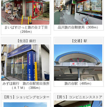
まいばすけっと旗の台２丁目
品川旗の台郵便局（308m）
（266m）
【生活】銀行
【交通】駅
みずほ銀行 旗の台駅前出張所
旗の台駅（485m）
（ＡＴＭ）（386m）
【買う】ショッピングセンター
【買う】コンビニエンスストア