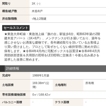
間取り
1K（-）
構造/総戸数
木造/8戸
所在階/階数
-
/地上2階建
セールスコメント
★東急大井町線・東急池上線「旗の台」駅徒歩6分、昭和63年築の2階
建木造アパート（1K×8戸）、メンテナンスが行き届いており、築年を
感じさせないお洒落な建物です。長年継続取引を頂いているお客様よ
り買い受けました。プロとして恥ずかしくない維持管理に努め大切に
保有します。★令和4年4月内に宅配ボックスを設置済★令和4年4月共
用部鉄部塗装＆共用部の照明をLED照明に交換済！今後も住み易さを
追求した改善に努めます。
詳細情報
完成年
1988年1月築
169.38m² (公
所有権
土地面積
土地権利
簿)
専有面積/建物面積
0㎡ / 168.42㎡
-
-
バルコニー面積
テラス面積