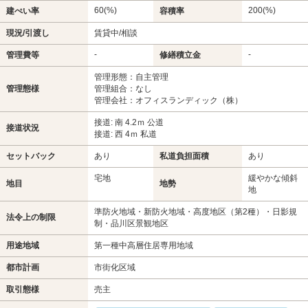
60(%)
200(%)
建ぺい率
容積率
現況/引渡し
賃貸中/相談
-
-
管理費等
修繕積立金
管理形態：自主管理
管理態様
管理組合：なし
管理会社：オフィスランディック（株）
接道: 南 4.2ｍ 公道
接道状況
接道: 西 4ｍ 私道
セットバック
あり
私道負担面積
あり
宅地
緩やかな傾斜
地目
地勢
地
準防火地域・新防火地域・高度地区（第2種）・日影規
法令上の制限
制・品川区景観地区
用途地域
第一種中高層住居専用地域
都市計画
市街化区域
取引態様
売主