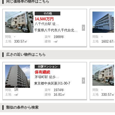
同じ価格帯の物件はこちら
その他
14,500万円
八千代台駅 徒歩6分
千葉県八千代市八千代台北6-8-6
-
-
間取
築年
1988年
間取
土地
330.57㎡
建物
-㎡
土地
1602.67
広さの近い物件はこちら
分譲マンション
保有継続
茅場町駅 徒歩8分
東京都中央区新川1-30-7
1R
-
間取
築年
1974年
間取
土地
-㎡
建物
16.81㎡
土地
330.57㎡
類似の条件から検索